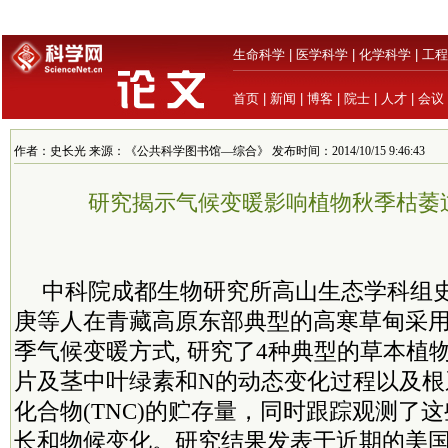
生命科学
|
医学科学
|
化学科学
|
工程
首页
|
新闻
|
博客
|
院士
|
人才
|
会议
作者：史长光 来源：《公共科学图书馆—综合》 发布时间：2014/10/15 9:46:43
研究揭示气候变暖影响植物秋季枯萎
中科院成都生物研究所高山生态学科组
庚等人在青藏高原东部典型的高寒草甸采
季气候变暖方式, 研究了4种典型的草本植
片及茎中叶绿素和N的动态变化过程以及根
化合物(TNC)的贮存量，同时跟踪观测了
长和物候变化。研究结果发表于近期的美