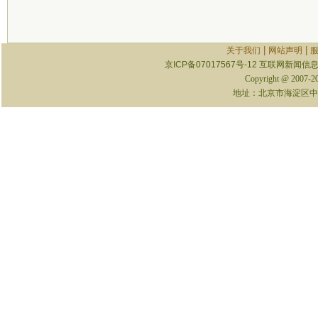
|
|
关于我们
网站声明
京ICP备07017567号-12
互联网新闻信息服
Copyright @ 2007-
地址：北京市海淀区中关村