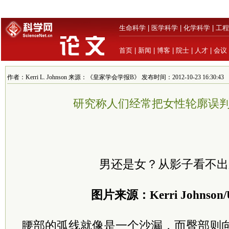
生命科学
|
医学科学
|
化学科学
|
工程
首页
|
新闻
|
博客
|
院士
|
人才
|
会议
作者：Kerri L. Johnson 来源：《皇家学会学报B》 发布时间：2012-10-23 16:30:43
研究称人们经常把女性轮廓误
男还是女？从影子看不出
图片来源：Kerri Johnson
腰部的弧线就像是一个沙漏，而臀部则