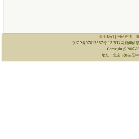
|
|
关于我们
网站声明
京ICP备07017567号-12
互联网新闻信息服
Copyright @ 2007-
地址：北京市海淀区中关村