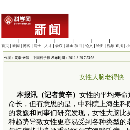
生命科学
|
医学科学
|
化学科学
|
工程材料
|
信息科学
|
地球科学
|
数理科学
|
首页
|
新闻
|
博客
|
院士
|
人才
|
会议
|
基金·项目
|
论文
|
绘图
|
视频·直播
|
小
作者：黄辛 来源：
中国科学报
发布时间：2012-8-29 7:53:58
女性大脑老得快
本报讯（记者黄辛）
女性的平均寿命
命长，但有意思的是，中科院上海生科
的袁媛和同事们研究发现，女性大脑比
种趋势导致女性更容易受到各种类型的