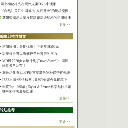
两个神秘祖先在现代人类DNA中现形
《自然》关注中国首批“实践博士”的硬核突围
0
新研究揭示人脑皮层动态层级结构的组织规律
更多>>
编辑部推荐博文
科研绘图，暑期优惠！下单立减500元
甜菜根汁可以缓解怀孕对肾脏的压力
MDPI 2026参会旅行奖 (Travel Award) 中国区
获奖名单公布！
濒危活化石ELF理论重塑濒危物种保护优先级
IEEE出版+EI快检索，8-9月会议合集征稿中
年度Top 10榜单 | Taylor & Francis科学与技术领
域中国作者最受欢迎 ...
更多>>
论坛推荐
更多>>