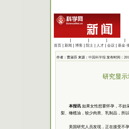
生命科学
|
医学科学
|
化学科学
|
工程材料
|
首页
|
新闻
|
博客
|
院士
|
人才
|
会议
|
基金·
作者：曹淑芬 来源：
中国科学报
发布时间：2012-7
研究显示
本报讯
如果女性想要怀孕，不妨
梨、橄榄油，较少肉类、乳制品，所
美国研究人员发现，正在接受不