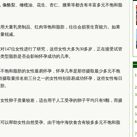
，像酪梨、橄榄油、花生、杏仁、腰果等都含有丰富多元不饱和脂
食用大量乳类制品、红肉等饱和脂肪，往往会损害生育能力。如果
数量锐减。
对147位女性进行了研究，这些女性大多为30多岁，正在接受试管
同类型脂肪是否会影响怀孕成功的几率。
一
元不饱和脂肪的女性最易怀孕，怀孕几率是那些摄取最少多元不饱
1
肪摄取量排名前三分之一的女性特别容易成功怀孕，这些女性每日
脂肪。
2
3
女性卵子质量较差，适合用于人工受孕的卵子平均只有9颗，而摄
4
5
6
也可以帮助女性自然受孕。由于地中海饮食含有较多多元不饱和脂
7