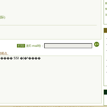
8
9
1
国际)
打印
发E-mail给：
网观点。
���� SSI �ļ�ʱ����