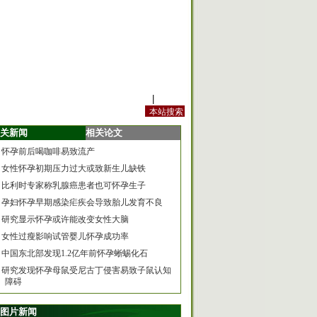
站内规定
|
手机版
关新闻
相关论文
怀孕前后喝咖啡易致流产
女性怀孕初期压力过大或致新生儿缺铁
比利时专家称乳腺癌患者也可怀孕生子
孕妇怀孕早期感染疟疾会导致胎儿发育不良
研究显示怀孕或许能改变女性大脑
女性过瘦影响试管婴儿怀孕成功率
中国东北部发现1.2亿年前怀孕蜥蜴化石
研究发现怀孕母鼠受尼古丁侵害易致子鼠认知
障碍
图片新闻