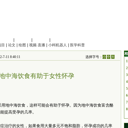
信息科学
|
地球科学
|
数理科学
|
管理综合
项目
|
论文
|
绘图
|
视频·直播
|
小柯机器人
|
医学科普
相
-11 8:40:11
选择字号：
小
中
大
1
2
地中海饮食有助于女性怀孕
3
4
5
6
7
采用地中海饮食，这样可能会有助于怀孕。因为地中海饮食富含酪
8
以能提高受孕的几率。
孕症治疗的女性，如果食用大量多元不饱和脂肪，怀孕成功的几率