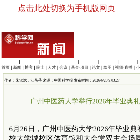
点击此处切换为手机版网页
生命科学
|
医学科学
|
化学科学
|
工程材料
|
信息科学
|
地球科学
|
数理科学
|
首页
|
新闻
|
博客
|
院士
|
人才
|
会议
|
基金·项目
|
论文
|
绘图
|
视频·直播
|
小
作者：朱汉斌，汪蓓蓓 来源：中国科学报 发布时间：2026/6/28 9:03:27
广州中医药大学举行2026年毕业典
6月26日，广州中医药大学2026年毕业
校大学城校区体育馆和大会堂双主会场同