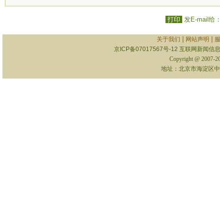
打印
发E-mail给
|
|
关于我们
网站声明
京ICP备07017567号-12
互联网新闻信息服
Copyright @ 2007-
地址：北京市海淀区中关村