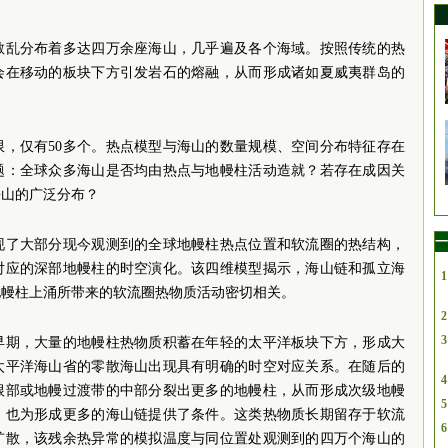
散乱分布着多达四万余座海山，几乎遍及各个海域。按照传统的热
会在移动的板块下方引发岩石的熔融，从而形成诸如夏威夷群岛的
限，仅有50多个。热点模型与海山的数量规模、空间分布特征存在
题：全球众多海山是否均由热点与地幔柱活动造就？若存在成因关
海山的广泛分布？
一
现了大部分现今观测到的全球地幔柱热点位置和软流圈的热结构，
对应的深部地幔柱的时空演化。该四维模型揭示，海山链和孤立海
1
地幔柱上涌所带来的软流圈热物质活动密切相关。
2
3
早期，大量的地幔柱热物质积蓄在年轻的太平洋板块下方，形成大
太平洋海山省的零散海山出现具有明确的时空对应关系。在随后的
4
根部或地幔过渡带的中部分裂出更多的地幔柱，从而形成次级地幔
5
，也为形成更多的海山链提供了条件。这类热物质长期留存于软流
6
扩散，该残余热异常的模拟温度与同位置处观测到的四万个海山的