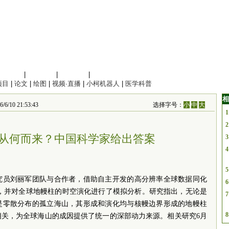
信息科学
|
地球科学
|
数理科学
|
管理综合
项目
|
论文
|
绘图
|
视频·直播
|
小柯机器人
|
医学科普
相
 21:53:43
选择字号：
小
中
大
1
2
从何而来？中国科学家给出答案
3
4
5
究员刘丽军团队与合作者，借助自主开发的高分辨率全球数据同化
6
史，并对全球地幔柱的时空演化进行了模拟分析。研究指出，无论是
7
是零散分布的孤立海山，其形成和演化均与核幔边界形成的地幔柱
8
相关，为全球海山的成因提供了统一的深部动力来源。相关研究6月