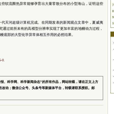
这些软流圈热异常能够孕育出大量零散分布的小型海山，证明这些
7
8
9
一代天河超级计算机完成。在同期发表的新闻观点文章中，夏威夷
1
to评价称，研究通过前所未有的高模型分辨率实现了更加丰富的地幔动力过程，
地幔底部的大型化学异常体相互作用的必然结果。
6-0.
学报、科学网、科学新闻杂志”的所有作品，网站转载，请在正文上方
性改动；微信公众号、头条号等新媒体平台，转载请联系授权。邮