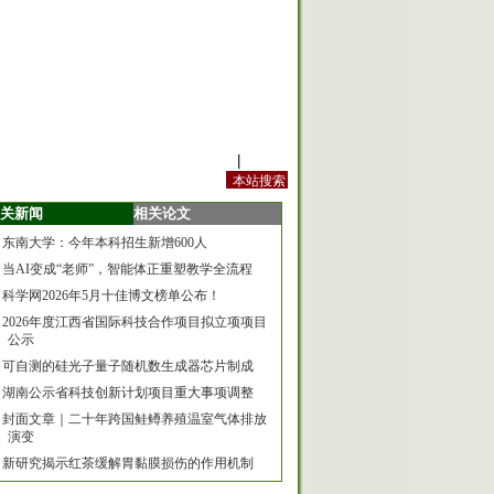
站内规定
|
手机版
关新闻
相关论文
东南大学：今年本科招生新增600人
当AI变成“老师”，智能体正重塑教学全流程
科学网2026年5月十佳博文榜单公布！
2026年度江西省国际科技合作项目拟立项项目
公示
可自测的硅光子量子随机数生成器芯片制成
湖南公示省科技创新计划项目重大事项调整
封面文章｜二十年跨国鲑鳟养殖温室气体排放
演变
新研究揭示红茶缓解胃黏膜损伤的作用机制