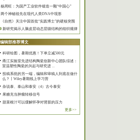
杨周旺：为国产工业软件锻造一颗“中国心”
两个神秘祖先在现代人类DNA中现形
《自然》关注中国首批“实践博士”的硬核突围
0
新研究揭示人脑皮层动态层级结构的组织规律
编辑部推荐博文
科研绘图，暑期优惠！下单立减500元
甬江实验室先进结构陶瓷创新中心团队综述：
室温塑性陶瓷的兴起与研究进 ...
投稿系统的另一端，编辑和审稿人到底在做什
么？丨Wiley暑期线上学习营
杂说泰、泰山和泰安（4）古今泰安
果糖充当肿瘤转移信号
甜菜根汁可以缓解怀孕对肾脏的压力
更多>>