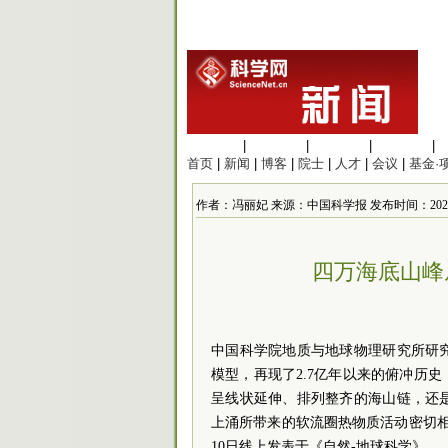
生命科学
|
医学科学
|
化学科学
|
工程材料
|
首页
|
新闻
|
博客
|
院士
|
人才
|
会议
|
基金·
作者：冯丽妃 来源：中国科学报 发布时间：2026/6/10
四万海底山峰
中国科学院地质与地球物理研究所研
模型，再现了2.7亿年以来的俯冲历
呈线状延伸、排列整齐的海山链，还
上涌所带来的软流圈热物质活动密切
10日线上发表于《自然-地球科学》。