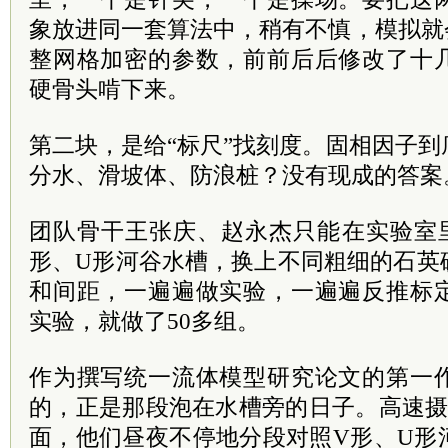
象放进同一套算法中，稍有不慎，模拟就
整网格加密的参数，前前后后修改了十
硬骨头啃下来。
第二块，是给“标尺”找刻度。固相因子
分水、滑坡体、防浪桩？没有现成的答案
团队骨干王张庆、赵永杰只能在实验室
形、U形河谷水槽，换上不同粗细的石英
和间距，一遍遍做实验，一遍遍反推标
实验，就做了50多组。
作为撰写统一流体模型研究论文的第一
的，正是那段泡在水槽旁的日子。高速摄
面，他们昼夜不停地分段对照V形、U形