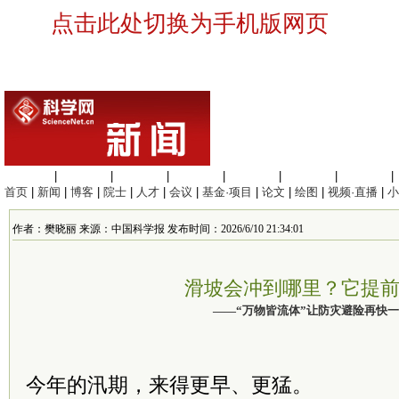
点击此处切换为手机版网页
生命科学
|
医学科学
|
化学科学
|
工程材料
|
信息科学
|
地球科学
|
数理科学
|
首页
|
新闻
|
博客
|
院士
|
人才
|
会议
|
基金·项目
|
论文
|
绘图
|
视频·直播
|
小
作者：樊晓丽 来源：中国科学报 发布时间：2026/6/10 21:34:01
滑坡会冲到哪里？它提
——“万物皆流体”让防灾避险再快
今年的汛期，来得更早、更猛。