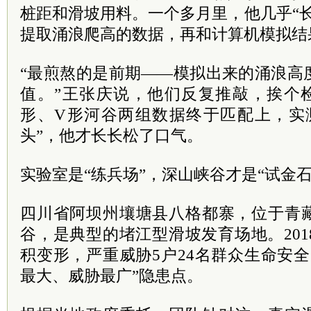
桩距和滑坡用料。一个多月里，他几乎“
提取涌浪爬高的数据，再和计算机模拟结
“最煎熬的是前期——模拟出来的涌浪高
值。”王张庆说，他们反复推敲，挨个
形、V形河谷两组数据终于匹配上，实
头”，他才长长松了口气。
实验室是“练兵场”，深山峡谷才是“试金石
四川省阿坝州壤塘县八格都寨，位于青
谷，是典型的堵江型滑坡发育场地。20
积变形，严重威胁5户24名群众生命安
最大、威胁最广”隐患点。