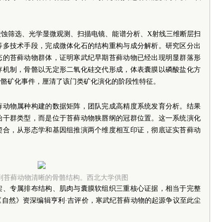
酸蚀筛选、光学显微观测、扫描电镜、能谱分析、X射线三维断层扫
等多技术手段，完成微体化石的结构重构与成分解析。研究区分出
态的苔藓动物群体，证明寒武纪早期苔藓动物已经出现明显群落形
存机制，骨骼以无定形二氧化硅交代形成，体表囊膜以磷酸盐化方
骨骼矿化事件，厘清了该门类矿化演化的阶段性特征。
苔藓动物属种构建的数据矩阵，团队完成高精度系统发育分析。结果
始干群类型，而是位于苔藓动物狭唇纲的冠群位置。这一系统演化
契合，从形态学和基因组推演两个维度相互印证，彻底证实苔藓动
到苔藓动物清晰的骨骼结构。西北大学供图
架、专属排布结构、肌肉与囊膜软组织三重核心证据，相当于完整
《自然》资深编辑亨利·吉评价，寒武纪苔藓动物的起源争议至此尘