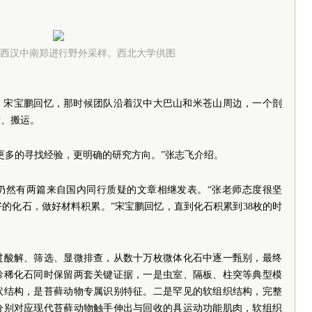
西汉中南郑进行野外采样。西北大学供图
作。宋宝鹏回忆，那时候团队沿着汉中大巴山和米苍山周边，一个剖
录、搬运。
更多的寻找经验，更明确的研究方向。”张志飞介绍。
仍然有两篇来自国内同行质疑的文章相继发表。“张老师态度很坚
的化石，做好材料积累。”宋宝鹏回忆，直到化石积累到38枚的时
过酸解、筛选、显微排查，从数十万枚微体化石中逐一甄别，最终
批珍稀化石同时保留两套关键证据，一是虫室、隔板、柱突等典型模
状结构，是苔藓动物专属识别特征。二是罕见的软组织结构，完整
分别对应现代苔藓动物触手伸出与回收的具运动功能肌肉，软组织