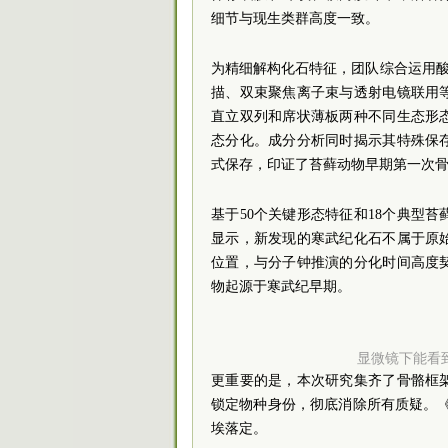
细节与现生类群高度一致。
为精细解构化石特征，团队综合运用
描、双束聚焦离子束与透射电镜联用
直立双列和席状薄板两种不同生态形
态分化。成分分析同时揭示其特殊保
式保存，印证了苔藓动物早期第一次
基于50个关键形态特征和18个典型
显示，新发现的寒武纪化石不属于原
位置，与分子钟推演的分化时间高度
物起源于寒武纪早期。
显微镜下能看
更重要的是，本次研究集齐了骨骼框
锁定物种身份，彻底消除所有质疑。
埃落定。