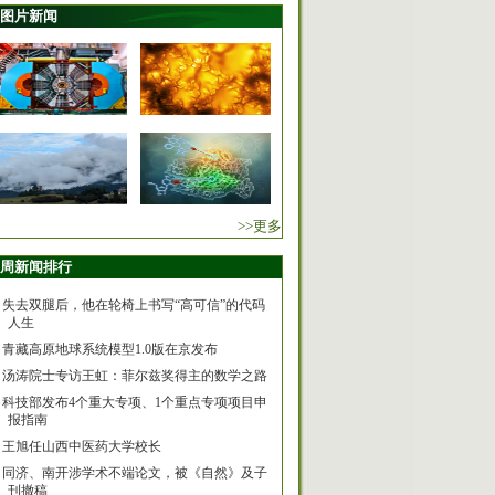
图片新闻
>>更多
周新闻排行
失去双腿后，他在轮椅上书写“高可信”的代码
人生
青藏高原地球系统模型1.0版在京发布
汤涛院士专访王虹：菲尔兹奖得主的数学之路
科技部发布4个重大专项、1个重点专项项目申
报指南
王旭任山西中医药大学校长
同济、南开涉学术不端论文，被《自然》及子
刊撤稿