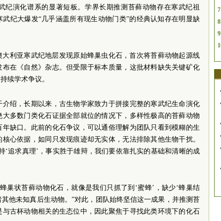
武纪演化谱系的显著短板。学界长期推测苔藓动物存在寒武纪祖
7
寒武纪大爆发“几乎涵盖所有现生动物门类”的经典认知存在明显缺
8
9
1
及澳大利亚寒武纪地层发现原始蜂巢虫化石，首次将苔藓动物起源线
发布在《自然》杂志。但受限于标本质量，这批材料缺失关键矿化
发持续学术争议。
干介绍，长期以来，古生物学家致力于拼接完整的寒武纪生命演化
绝大多数门类化石证据全部就位的情况下，多样性极高的苔藓动物
百年缺口。此前的化石争议，可以通俗理解为团队只看到模糊的生
的核心依据，如同只发现痕迹却无实体，无法排除其他生物干扰。
持‘追求真理’，事实胜于雄辩，我们要依靠扎实的基础和清晰的成
蜂巢状苔藓动物化石，就像是我们只抓了到‘蜜蜂’，缺少‘蜂巢结
或者其他未知真后生动物。”对此，团队始终坚信这一成果，并推测苔
是与古杯动物相关的生态位中，因此聚焦于寻找此类环境下的化石