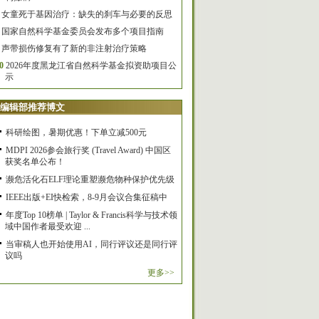
女童死于基因治疗：缺失的刹车与必要的反思
国家自然科学基金委员会发布多个项目指南
声带损伤修复有了新的非注射治疗策略
0
2026年度黑龙江省自然科学基金拟资助项目公
示
编辑部推荐博文
科研绘图，暑期优惠！下单立减500元
MDPI 2026参会旅行奖 (Travel Award) 中国区
获奖名单公布！
濒危活化石ELF理论重塑濒危物种保护优先级
IEEE出版+EI快检索，8-9月会议合集征稿中
年度Top 10榜单 | Taylor & Francis科学与技术领
域中国作者最受欢迎 ...
当审稿人也开始使用AI，同行评议还是同行评
议吗
更多>>