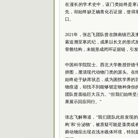
在漫长的学术史中，该门类始终是寒
先，却始终缺乏确凿化石证据，使得
口。
2021年，张志飞团队曾在陕南镇巴
索追溯至寒武纪，成果以长文的形式
骨骼结构，未能形成闭环证据链，引
中国科学院院士、西北大学教授舒德
拼图，厘清现代动物门类的源头。在
始终处于缺席状态，成为困扰学界的
物痕迹，却找不到能够锁定物种身份
团队曾面临巨大压力。“但我们始终坚
果展示回应同行。”
张志飞解释道，“我们团队此前发现的
构’和‘分泌物’，被质疑可能是藻类
藓动物应出现在浅水礁体环境，特别