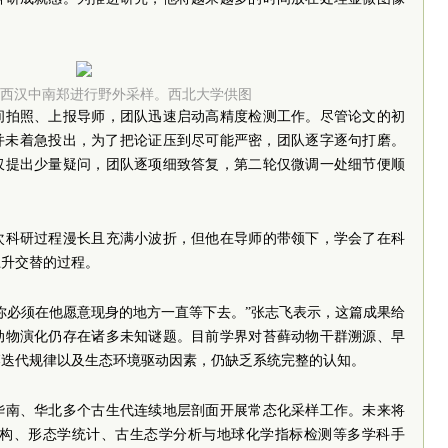
西汉中南郑进行野外采样。西北大学供图
间拍照、上报导师，团队迅速启动高精度检测工作。尽管论文的初
队并未着急投出，为了把论证压到尽可能严密，团队逐字逐句打磨。
仅提出少量疑问，团队逐项细致答复，第二轮仅微调一处细节便顺
次科研过程漫长且充满小波折，但他在导师的带领下，学会了在科
上升交替的过程。
你必须在他愿意现身的地方一直等下去。”张志飞表示，这篇成果给
动物演化仍存在诸多未知谜题。目前学界对苔藓动物干群溯源、早
落迭代规律以及生态环境驱动因素，仍缺乏系统完整的认知。
华南、华北多个古生代连续地层剖面开展常态化采样工作。未来将
重构、形态学统计、古生态学分析与地球化学指标检测等多学科手