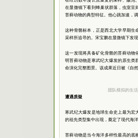
在经历数年漫长且重复的采样、酸泡
在显微镜下看到蜂巢状群落，虫室呈
苔藓动物的典型特征。他心跳加速，
这种骨骼标本，正是西北大学早期生
采样所追寻的。宋宝鹏在显微镜下发
这一发现将具备矿化骨骼的苔藓动物化
明苔藓动物是寒武纪大爆发的原生类
命演化完整图景。该成果近日被《自
团队模拟的生活
遭遇质疑
寒武纪大爆发是地球生命史上最为宏
的祖先类型集中出现，奠定了现代海
苔藓动物是当今海洋多样性最高的底栖