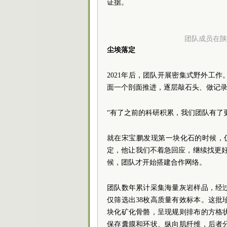
证据。
团队成员在陕
尘埃落定
2021年后，团队开展密集式野外工
面一个剖面推进，逐层敲石头、做记
“有了之前的科研积累，我们团队有了
就在宋宝鹏发现第一块化石的时候，
定，他让我们不着急回应，继续找更好
候，团队才开始搭建合作网络。
团队数年累计采集海量灰岩样品，经
仅筛选出38枚高质量有效标本。这
块化矿化骨骼，呈现规则排布的方格
保存囊膜和环状、纵向肌纤维，后者