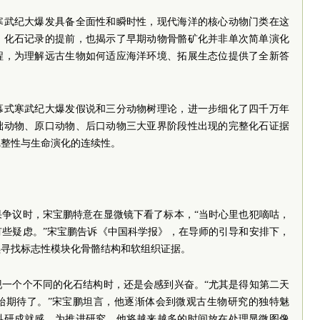
寒武纪大爆发具备全面性和瞬时性，现代海洋的核心动物门类在这
，化石记录的提前，也揭示了早期动物骨骼矿化并非单次简单演化
程，为理解远古生物如何适应海洋环境、拓展生态位提供了全新答
幕式寒武纪大爆发假说和三分动物树理论，进一步细化了四千万年
础动物、原口动物、后口动物三大亚界阶段性出现的完整化石证据
完整性与生命演化的连续性。
果争议时，宋宝鹏特意在显微镜下看了标本，“当时心里也犯嘀咕，
有些疑虑。”宋宝鹏告诉《中国科学报》，在导师的引导和安排下，
续寻找标志性模块化骨骼结构和软组织证据。
现一个个不同的化石结构时，还是会感到兴奋。“尤其是得知第二天
始期待了。”宋宝鹏坦言，他逐渐体会到微观古生物研究的独特魅
科研成就感。为推进研究，他将越来越多的时间放在处理显微图像