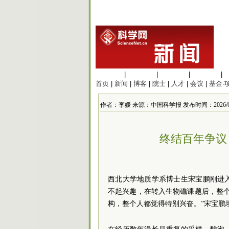
生命科学
|
医学科学
|
化学科学
|
工程材料
|
首页
|
新闻
|
博客
|
院士
|
人才
|
会议
|
基金·
作者：李媛 来源：中国科学报 发布时间：2026/6/10 
终结百年争议
西北大学地质学系博士生宋宝鹏刚进
不起兴趣，在转入生物礁课题后，整
构，整个人都觉得特别兴奋。”宋宝鹏