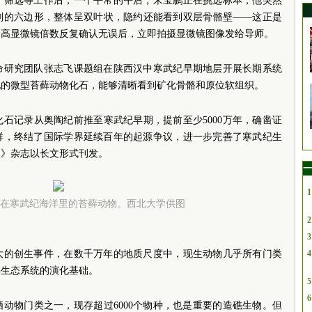
、筛选等工作后，一个平常的午后，宋宝鹏正在挑选标本，他突然
则的六边形，整体呈双叶状，隐约还能看到双层骨骼壁——这正是
调高显微镜倍数反复确认无误后，立即拍摄显微镜图像发给导师。
命研究团队张志飞课题组在陕西汉中寒武纪早期地层开展长期系统
现的微型苔藓动物化石，能够清晰看到矿化骨骼和原位软组织。
石记录从奥陶纪前推至寒武纪早期，提前至少5000万年，确凿证
群，终结了国际学界延续百年的起源争议，进一步完善了寒武纪生
然》杂志以长文形式刊发。
一
1
在寒武纪海洋里的苔藓动物。西北大学供图
2
3
大的创生事件，在数千万年的地质尺度中，现生动物几乎所有门类
4
洋生态系统的演化基础。
5
6
动物门类之一，现存超过6000个物种，也是重要的造礁生物。但