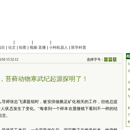
信息科学
|
地球科学
|
数理科学
|
管理综合
项目
|
论文
|
绘图
|
视频·直播
|
小柯机器人
|
医学科普
相
15:52:12
选择字号：
小
中
大
1
2
，苔藓动物寒武纪起源探明了！
3
4
5
入导师张志飞课题组时，被安排做腕足矿化相关的工作，但他总提
6
个人状态发生了变化。“每拿到一个样本在显微镜下看到不一样的结
7
坦言。
8