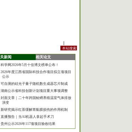
站内规定
|
手机版
关新闻
相关论文
科学网2026年5月十佳博文榜单公布！
2026年度江西省国际科技合作项目拟立项项目
公示
可自测的硅光子量子随机数生成器芯片制成
湖南公示省科技创新计划项目重大事项调整
封面文章｜二十年跨国鲑鳟养殖温室气体排放
演变
新研究揭示红茶缓解胃黏膜损伤的作用机制
直播预告｜当AI机器人拿起手术刀
贵州公示2026年117项项目验收结果