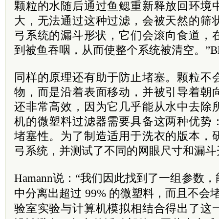
颗粒的水随后通过鱼鳃重新释放回环境
大，无法通过这种过滤，会被天然的筛
弓系统的
漏斗形状，它们会滚向食道，
到被鱼吞咽，从而使整个系统被
清空
。
”
B
同样的原理还有助于防止堵塞。颗粒不
物，而是沿着表面移动，并被引导着朝
还非常高效，因为它几乎能从水中去除
机的微塑料过滤器需要具备这两种优势
堵塞性。为了制造适用于洗衣的版本，
弓系统，并测试了不同的网眼尺寸和漏斗
Hamann
说：“我们因此找到了一组参数，
中分离出超过 99% 的微塑料，而且不会
验室实验与计算机模拟相结合得出了这