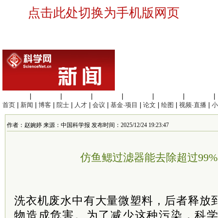
点击此处切换为手机版网页
生命科学
|
医学科学
|
化学科学
|
工程材料
|
信息科学
|
地球科学
|
数理科学
|
首页
|
新闻
|
博客
|
院士
|
人才
|
会议
|
基金·项目
|
论文
|
绘图
|
视频·直播
|
小
作者：赵婉婷 来源：中国科学报 发布时间：2025/12/24 19:23:47
仿鱼鳃过滤器能去除超过99
洗衣机废水中有大量微塑料，后者释放
物造成危害。为了减少这种污染，科