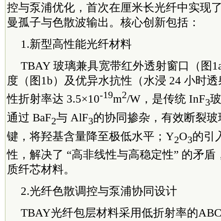
控与泵浦优化，首次在厘米长光纤中实现了>
曼孤子与色散波输出。核心创新包括：
1.新型高性能光纤材料
TBAY 玻璃兼具宽带红外透射窗口（图
度（图1b）及优异水抗性（水浸 24 小时
-19
2
性折射率达 3.5×10
m
/W，是传统 InF
玻
3
通过 BaF
与 AlF
的协同掺杂，有效断裂玻璃
2
3
键，将羟基含量降至极低水平；Y
O
的引
2
3
性，解决了 “高非线性与高稳定性” 的矛
质纤芯材料。
2.光纤色散调控与泵浦协同设计
TBAY光纤包层材料采用低折射率的ABC