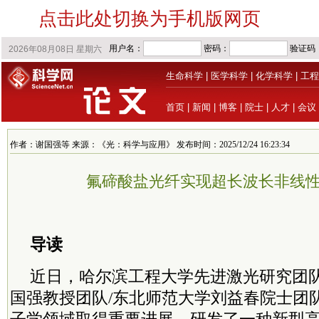
点击此处切换为手机版网页
生命科学
|
医学科学
|
化学科学
|
工程
首页
|
新闻
|
博客
|
院士
|
人才
|
会议
作者：谢国强等 来源：《光：科学与应用》 发布时间：2025/12/24 16:23:34
氟碲酸盐光纤实现超长波长非线
导读
近日，哈尔滨工程大学先进激光研究团队
国强教授团队/东北师范大学刘益春
院士
团