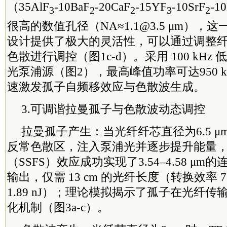
（35AlF
-10BaF
-20CaF
-15YF
-10SrF
-1
3
2
2
3
2
很高的数值孔径（NA≈1.1@3.5 μm）
设计提供了极大的灵活性，可以通过调整
色散进行调控（图1c-d）。采用 100 kHz 低
光泵浦源（图2），最高峰值功率可达950 
速激发孤子自频移效应与色散波生成。
3.可调谐拉曼孤子与色散波动态调控
拉曼孤子产生：当光纤纤芯直径为6.5 
反常色散区，注入泵浦光并逐步提升能量
（SSFS）效应成功实现了3.54–4.58 μ
输出，仅需 13 cm 的光纤长度（转换效率 
1.89 nJ）；理论模拟揭示了孤子在光纤
化机制（图3a-c）。