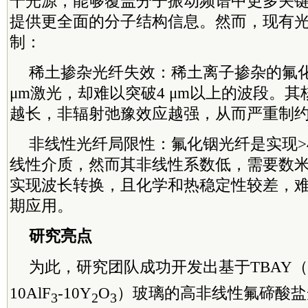
干光源，能够覆盖分子振动频谱中更多关
提供更全面的分子结构信息。然而，现有
制：
稀土掺杂光纤失效：稀土离子掺杂的氟化
μm激光，却难以突破4 μm以上的波段。
越长，非辐射弛豫效应越强，从而严重制
非线性光纤局限性：氟化铟光纤是实现>4
线性介质，然而其非线性系数低，需要数
实现波长转换，且化学和热稳定性较差，
期应用。
研究亮点
为此，研究团队成功开发出基于TBAY（6
10AlF
-10Y
O
）玻璃的高非线性氟碲酸盐
3
2
3