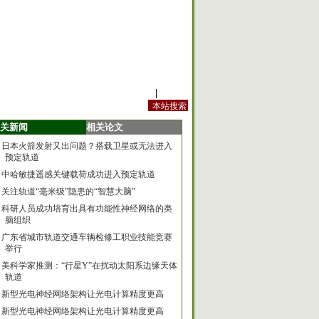
站内规定
|
手机版
关新闻
相关论文
日本火箭发射又出问题？搭载卫星或无法进入
预定轨道
中哈敏捷遥感关键载荷成功进入预定轨道
关注轨道“毫米级”隐患的“智慧大脑”
科研人员成功培育出具有功能性神经网络的类
脑组织
广东省城市轨道交通车辆检修工职业技能竞赛
举行
美科学家推测：“行星Y”在扰动太阳系边缘天体
轨道
新型光电神经网络架构让光电计算精度更高
新型光电神经网络架构让光电计算精度更高