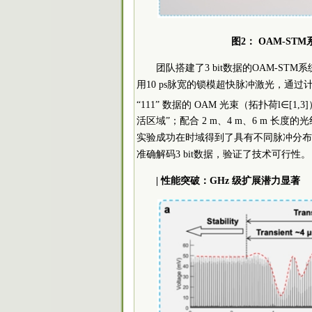
图2： OAM-S
团队搭建了3 bit数据的OAM-S
用10 ps脉宽的锁模超快脉冲激光，通过计
“111” 数据的 OAM 光束（拓扑荷l∈[1,
活区域”；配合 2 m、4 m、6 m 长度的
实验成功在时域得到了具有不同脉冲分布
准确解码3 bit数据，验证了技术可行性。
| 性能突破：GHz 级扩展潜力显著