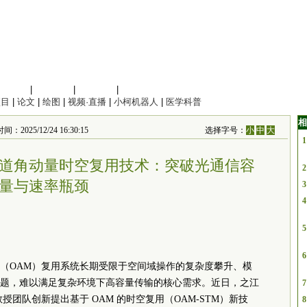
信息科学
|
地球科学
|
数理科学
|
管理综合
项目
|
论文
|
绘图
|
视频·直播
|
小柯机器人
|
医学科普
相
/12/24 16:30:15
选择字号：
小
中
大
1
道角动量时空复用技术：突破光通信容
2
量与速率瓶颈
3
4
5
6
（OAM）复用系统长期受限于空间域操作的复杂度攀升、模
题，难以满足复杂环境下高容量传输的核心需求。近日，之江
7
团队创新提出基于 OAM 的时空复用（OAM-STM）新技
8