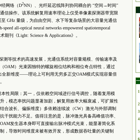
2
神经网络（D
NN）、光纤延迟线阵列协同耦合的 “空间→时间”
通信操作。该系统解复用速率理论上仅受单像素探测器带宽限
至 GHz 量级，为自由空间、水下等复杂场景的大容量光通信
ptical neural networks empowered spatiotemporal
《Light: Science & Applications》。
水下探测等技术的高速发展，光通信系统对容量规模、传输速率及
（OAM）光束因独特的螺旋相位结构和相位奇点特性，通过
出全新维度——理论上可利用无穷多正交OAM模式实现容量倍
一
。
1
根本性局限：其一，仅依赖空间域进行信号调控，随着复用模
升，模态串扰问题显著加剧，解复用效率大幅衰减，可扩展性
2
结合波长、偏振维度）多依赖连续波（CW）激光与外部调制
3
抗干扰能力不足。值得注意的是，脉冲激光具备高峰值功率、
4
OAM发生器本身即可直接输出脉冲模式光束，能显著简化系
制，导致时间维度未被有效开发，形成数据吞吐量的关键制
5
6