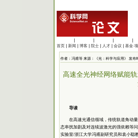
生命科学
|
医学科学
|
化学科学
|
工程材料
|
首页
|
新闻
|
博客
|
院士
|
人才
|
会议
|
基金·
作者：冯甫等 来源：《光：科学与应用》 发布时间：2025
高速全光神经网络赋能轨
导读
在高速光通信领域，传统轨道角动量
态串扰加剧及对连续波激光的强依赖等问
实验室/浙江大学冯甫副研究员和袁小聪教授