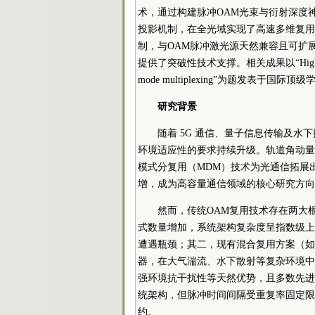
术，通过构建脉冲OAM光束与衍射深度
投影机制，在全光域实现了高速
多维
复用
制，与OAM脉冲激光源天然兼容且可扩展
提供了突破性技术支撑。相关成果以“High-speed all-o
mode multiplexing”为题发表于国际顶级学术期刊
研究背景
随着 5G 通信、量子信息传输及
环境适应性的要求持续升级。轨道角动量
模式分复用（MDM）技术为光通信拓展
增，成为高容量通信领域的核心研究方向
然而，传统OAM复用技术存在两大
式数量增加，系统架构复杂度呈指数级上
遭遇瓶颈；其二，现有混合复用方案（如
器，在大气湍流、水下散射等复杂环境中
强环境抗干扰性等天然优势，且多数先进
统架构，但脉冲时间间隔受重复率固定限
约。