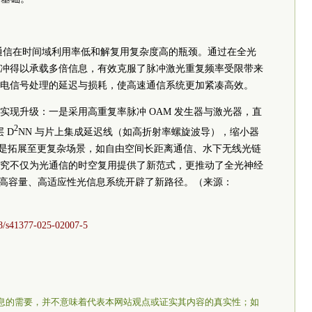
通信在时间域利用率低和解复用复杂度高的瓶颈。通过在全光
冲得以承载多倍信息，有效克服了脉冲激光重复频率受限带来
电信号处理的延迟与损耗，使高速通信系统更加紧凑高效。
实现升级：一是采用高重复率脉冲 OAM 发生器与激光器，直
2
 D
NN 与片上集成延迟线（如高折射率螺旋波导），缩小器
；三是拓展至更复杂场景，如自由空间长距离通信、水下无线光链
究不仅为光通信的时空复用提供了新范式，更推动了全光神经
一代高容量、高适应性光信息系统开辟了新路径。（来源：
38/s41377-025-02007-5
息的需要，并不意味着代表本网站观点或证实其内容的真实性；如