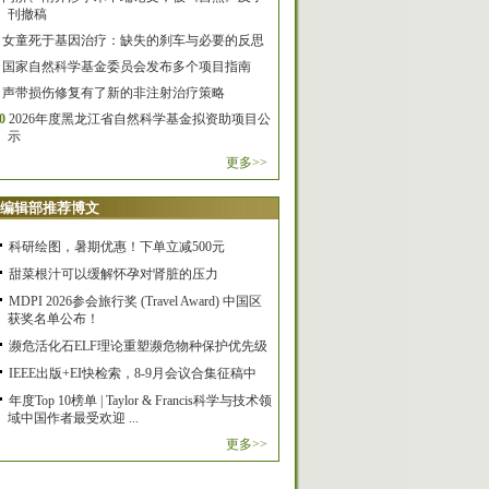
刊撤稿
女童死于基因治疗：缺失的刹车与必要的反思
国家自然科学基金委员会发布多个项目指南
声带损伤修复有了新的非注射治疗策略
0
2026年度黑龙江省自然科学基金拟资助项目公
示
更多>>
编辑部推荐博文
科研绘图，暑期优惠！下单立减500元
甜菜根汁可以缓解怀孕对肾脏的压力
MDPI 2026参会旅行奖 (Travel Award) 中国区
获奖名单公布！
濒危活化石ELF理论重塑濒危物种保护优先级
IEEE出版+EI快检索，8-9月会议合集征稿中
年度Top 10榜单 | Taylor & Francis科学与技术领
域中国作者最受欢迎 ...
更多>>