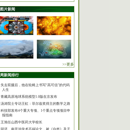
图片新闻
>>更多
周新闻排行
失去双腿后，他在轮椅上书写“高可信”的代码
人生
青藏高原地球系统模型1.0版在京发布
汤涛院士专访王虹：菲尔兹奖得主的数学之路
科技部发布4个重大专项、1个重点专项项目申
报指南
王旭任山西中医药大学校长
同济、南开涉学术不端论文，被《自然》及子