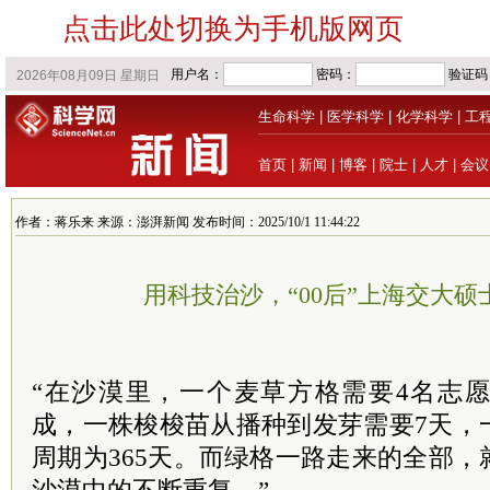
点击此处切换为手机版网页
生命科学
|
医学科学
|
化学科学
|
工
首页
|
新闻
|
博客
|
院士
|
人才
|
会议
作者：蒋乐来 来源：澎湃新闻 发布时间：2025/10/1 11:44:22
用科技治沙，“00后”上海交大
“在沙漠里，一个麦草方格需要4名志愿
成，一株梭梭苗从播种到发芽需要7天，
周期为365天。而绿格一路走来的全部