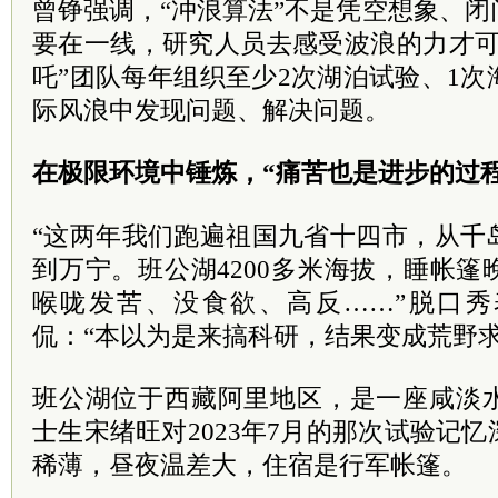
曾铮强调，“冲浪算法”不是凭空想象、
要在一线，研究人员去感受波浪的力才可
吒”团队每年组织至少2次湖泊试验、1
际风浪中发现问题、解决问题。
在极限环境中锤炼，“痛苦也是进步的过程
“这两年我们跑遍祖国九省十四市，从千
到万宁。班公湖4200多米海拔，睡帐
喉咙发苦、没食欲、高反……”脱口
侃：“本以为是来搞科研，结果变成荒野求
班公湖位于西藏阿里地区，是一座咸淡
士生宋绪旺对2023年7月的那次试验记
稀薄，昼夜温差大，住宿是行军帐篷。