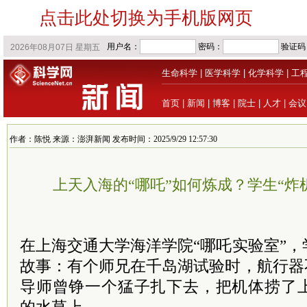
点击此处切换为手机版网页
生命科学
|
医学科学
|
化学科学
|
工
首页
|
新闻
|
博客
|
院士
|
人才
|
会议
作者：陈悦 来源：澎湃新闻 发布时间：2025/9/29 12:57:30
上天入海的“哪吒”如何炼成？学生“炸
在上海交通大学海洋学院“哪吒实验室”
故事：有个师兄在千岛湖试验时，航行器
导师曾铮一个猛子扎下去，把机体捞了