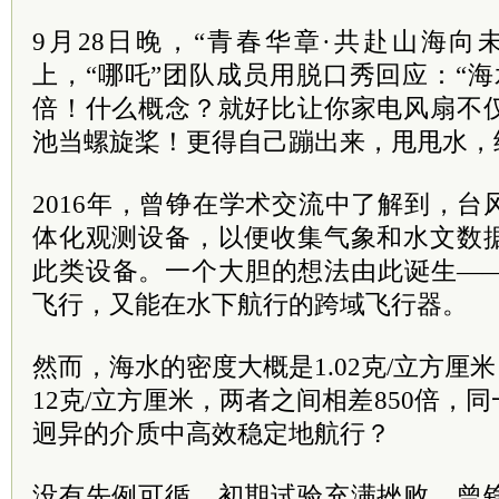
9月28日晚，“青春华章·共赴山海向
上，“哪吒”团队成员用脱口秀回应：“海
倍！什么概念？就好比让你家电风扇不
池当螺旋桨！更得自己蹦出来，甩甩水，
2016年，曾铮在学术交流中了解到，
体化观测设备，以便收集气象和水文数
此类设备。一个大胆的想法由此诞生—
飞行，又能在水下航行的跨域飞行器。
然而，海水的密度大概是1.02克/立方厘米
12克/立方厘米，两者之间相差850倍，
迥异的介质中高效稳定地航行？
没有先例可循，初期试验充满挫败。曾