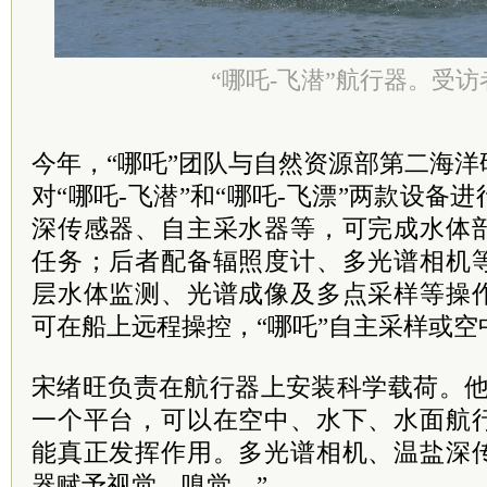
“哪吒-飞潜”航行器。受访
今年，“哪吒”团队与自然资源部第二海
对“哪吒-飞潜”和“哪吒-飞漂”两款设备
深传感器、自主采水器等，可完成水体
任务；后者配备辐照度计、多光谱相机
层水体监测、光谱成像及多点采样等操
可在船上远程操控，“哪吒”自主采样或空
宋绪旺负责在航行器上安装科学载荷。他
一个平台，可以在空中、水下、水面航
能真正发挥作用。多光谱相机、温盐深
器赋予视觉、嗅觉。”