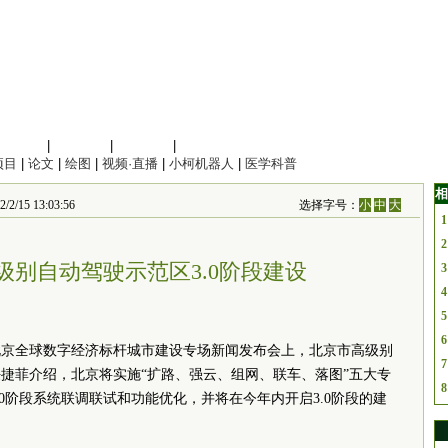
信息科学
|
地球科学
|
数理科学
|
管理综合
项目
|
论文
|
绘图
|
视频·直播
|
小柯机器人
|
医学科普
相
 13:03:56
选择字号：
小
中
大
1
2
级别自动驾驶示范区3.0阶段建设
3
4
5
6
心北京全球数字经济标杆城市建设专场新闻发布会上，北京市高级别
7
捷菲介绍，北京将实施“扩路、强云、组网、联车、落图”五大专
8
0阶段系统联调联试和功能优化，并将在今年内开启3.0阶段的建