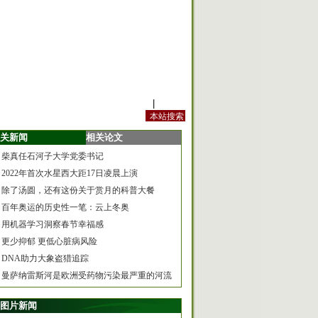
站内规定
|
手机版
关新闻
相关论文
柴真任石河子大学党委书记
2022年首次水星西大距17日凌晨上演
除了汤圆，还有这份关于赏月的科普大餐
百年奥运的历史性一笔：云上冬奥
用机器学习洞察春节幸福感
更少抑郁 更低心脏病风险
DNA助力大象盗猎追踪
曼萨纳雷斯河是欧洲受药物污染最严重的河流
图片新闻