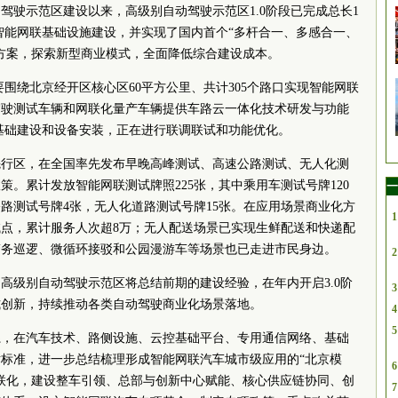
驾驶示范区建设以来，高级别自动驾驶示范区1.0阶段已完成总长1
的智能网联基础设施建设，并实现了国内首个“多杆合一、多感合一、
方案，探索新型商业模式，全面降低综合建设成本。
要围绕北京经开区核心区60平方公里、共计305个路口实现智能网联
驾驶测试车辆和网联化量产车辆提供车路云一体化技术研发与功能
成基础建设和设备安装，正在进行联调联试和功能优化。
先行区，在全国率先发布早晚高峰测试、高速公路测试、无人化测
。累计发放智能网联测试牌照225张，其中乘用车测试号牌120
一
公路测试号牌4张，无人化道路测试号牌15张。在应用场景商业化方
1
点，累计服务人次超8万；无人配送场景已实现生鲜配送和快递配
警务巡逻、微循环接驳和公园漫游车等场景也已走进市民身边。
2
高级别自动驾驶示范区将总结前期的建设经验，在年内开启3.0阶
3
式创新，持续推动各类自动驾驶商业化场景落地。
4
5
系，在汽车技术、路侧设施、云控基础平台、专用通信网络、基础
标准，进一步总结梳理形成智能网联汽车城市级应用的“北京模
6
联化，建设整车引领、总部与创新中心赋能、核心供应链协同、创
7