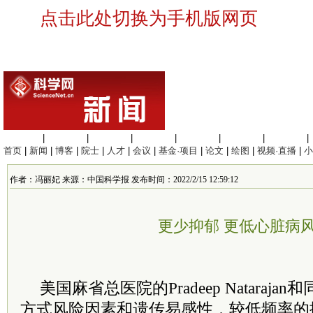
点击此处切换为手机版网页
生命科学
|
医学科学
|
化学科学
|
工程材料
|
信息科学
|
地球科学
|
数理科学
|
首页
|
新闻
|
博客
|
院士
|
人才
|
会议
|
基金·项目
|
论文
|
绘图
|
视频·直播
|
小
作者：冯丽妃 来源：中国科学报 发布时间：2022/2/15 12:59:12
更少抑郁 更低心脏病
美国麻省总医院的Pradeep Nataraj
方式风险因素和遗传易感性，较低频率的