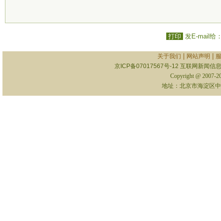
打印
发E-mail给
|
|
关于我们
网站声明
京ICP备07017567号-12
互联网新闻信息服
Copyright @ 2007-
地址：北京市海淀区中关村