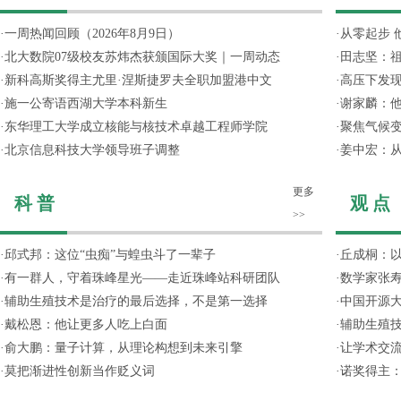
·
一周热闻回顾（2026年8月9日）
·
从零起步 
·
北大数院07级校友苏炜杰获颁国际大奖｜一周动态
·
田志坚：
·
新科高斯奖得主尤里·涅斯捷罗夫全职加盟港中文
·
高压下发
·
施一公寄语西湖大学本科新生
·
谢家麟：他
·
东华理工大学成立核能与核技术卓越工程师学院
·
聚焦气候变
·
北京信息科技大学领导班子调整
·
姜中宏：从
更多
科 普
观 点
>>
·
邱式邦：这位“虫痴”与蝗虫斗了一辈子
·
丘成桐：以
·
有一群人，守着珠峰星光——走近珠峰站科研团队
·
数学家张寿
·
辅助生殖技术是治疗的最后选择，不是第一选择
·
中国开源大
·
戴松恩：他让更多人吃上白面
·
辅助生殖
·
俞大鹏：量子计算，从理论构想到未来引擎
·
让学术交流
·
莫把渐进性创新当作贬义词
·
诺奖得主