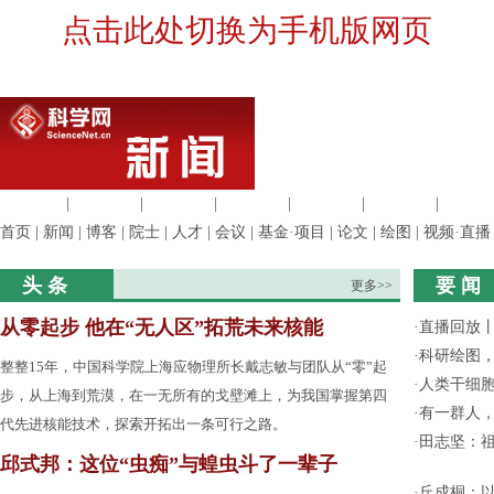
点击此处切换为手机版网页
生命科学
|
医学科学
|
化学科学
|
工程材料
|
信息科学
|
地球科学
|
数理科
首页
|
新闻
|
博客
|
院士
|
人才
|
会议
|
基金·项目
|
论文
|
绘图
|
视频·直播
头 条
要 闻
更多>>
从零起步 他在“无人区”拓荒未来核能
·
直播回放
·
科研绘图，
整整15年，中国科学院上海应物理所长戴志敏与团队从“零”起
·
人类干细
步，从上海到荒漠，在一无所有的戈壁滩上，为我国掌握第四
·
有一群人
代先进核能技术，探索开拓出一条可行之路。
·
田志坚：
邱式邦：这位“虫痴”与蝗虫斗了一辈子
·
丘成桐：