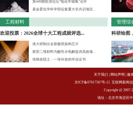
第449期双清论坛“电化学储氢”召开
基金委化学科学部征集重大非共识项目...
工程材料
管理综
欢迎投票：2026全球十大工程成就评选...
科研绘图
港大研制出全新极简架构芯片
新型二维材料为酸性水电解提供高效催...
张炳炎院士：一张补发的毕业证书
关于我们
|
网站声明
|
服
京ICP备07017567号-12
互联网新闻信息服务
Copyright @ 2007-
地址：北京市海淀区中关村