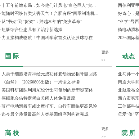
·
十五年前瞻布局，如今他们让风电“白色巨人”实...
·
西伯利亚甲
·
能随时召唤各类灾害天气！合肥有座“四季制造机...
·
好奇心，
·
从“书架”到“货架”：跨越20年的“免疫革命”
·
“科学”号
·
短肠综合征患儿有了治疗新选择
·
骑电动滑
·
力直接构成物质！中国科学家首次认证胶球存在
·
2026国
更多
国 际
动态
>>
·
人类干细胞培育神经元成功修复动物受损脊髓回路
·
亚马孙一小
·
《自然》（20260806出版）一周论文导读
·
南通大学
·
美国科研团队利用AI设计出可复制的新型噬菌体
·
北航发布全
·
癌细胞会借特定蛋白关闭人体免疫反应
·
新方案实
·
骑行电动滑板车或比摩托车、自行车面临更高风险
·
工信部科技
·
迄今最全质量最高的人类基因组序列构建完成
·
母爱“倍”
更多
高 校
院 所
>>