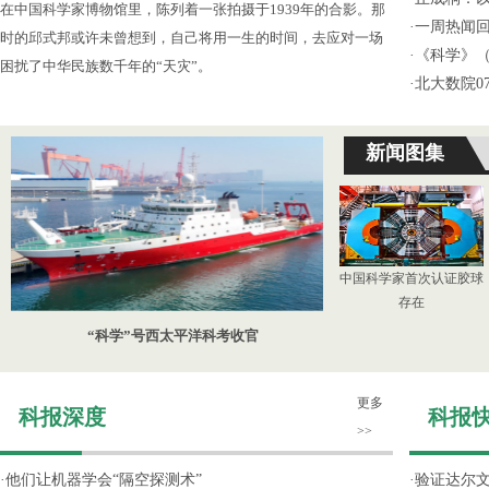
在中国科学家博物馆里，陈列着一张拍摄于1939年的合影。那
·
一周热闻回
时的邱式邦或许未曾想到，自己将用一生的时间，去应对一场
·
《科学》（
困扰了中华民族数千年的“天灾”。
·
北大数院0
新闻图集
中国科学家首次认证胶球
存在
“科学”号西太平洋科考收官
更多
科报深度
科报
>>
·
他们让机器学会“隔空探测术”
·
验证达尔文