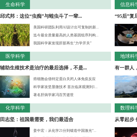
生命科学
信息科
邱式邦：这位“虫痴”与蝗虫斗了一辈...
“95后”
美国科研团队利用AI设计出可复制的新...
迄今最全质量最高的人类基因组序列构...
我国科学家发现肝脏再生“力学开关”
医学科学
地球科
辅助生殖技术是治疗的最后选择，不是...
有一群人，
癌细胞会借特定蛋白关闭人体免疫反应
科学家攻坚显微技术 首次临床观测到1...
著名肝病学家冯百芳逝世
化学科学
数理科
田志坚：祖国最需要，我们最适合
从零起步 
姜中宏：从化学21分到锻造中国激光“...