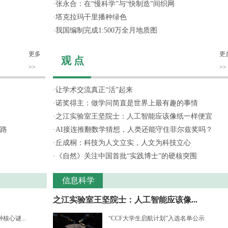
·
张永合：在“慢科学”与“快制造”间织网
·
塔克拉玛干里播种绿色
·
我国编制完成1:500万全月地质图
更多
更
观 点
>>
>>
·
让学术交流真正“活”起来
·
诺奖得主：做学问简直是世界上最有趣的事情
·
之江实验室王坚院士：人工智能应该像纸一样便宜
路
·
AI接连推翻数学猜想，人类还能守住菲尔兹奖吗？
·
丘成桐：科技为人文立实，人文为科技立心
·
《自然》关注中国首批“实践博士”的硬核突围
信息科学
之江实验室王坚院士：人工智能应该像...
心谜...
“CCF大学生启航计划”入选名单公示