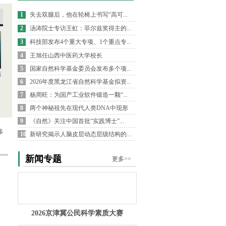
1
失去双腿后，他在轮椅上书写“高可...
2
汤涛院士专访王虹：菲尔兹奖得主的...
3
科技部发布4个重大专项、1个重点专...
4
王旭任山西中医药大学校长
5
国家自然科学基金委员会发布多个项...
病
6
2026年度黑龙江省自然科学基金拟资...
7
杨周旺：为国产工业软件锻造一颗“...
8
两个神秘祖先在现代人类DNA中现形
9
《自然》关注中国首批“实践博士”...
多
10
新研究揭示人脑皮层动态层级结构的...
新闻专题
更多>>
2026京津冀公民科学素质大赛