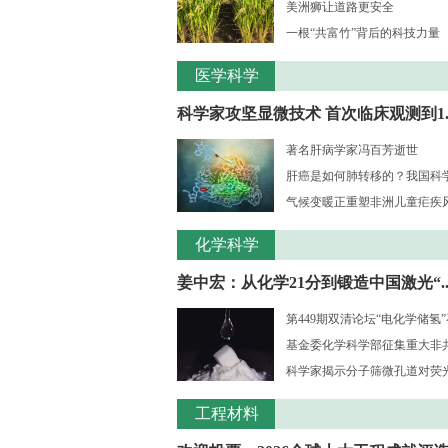
美洲狮让道路更安全
一根“共富竹”背后的科技力量
医学科学
科学家攻坚显微技术 首次临床观测到1..
著名肝病学家冯百芳逝世
肝癌是如何肺转移的？我国科学家
气候变暖正重塑非洲儿童疟疾风险
化学科学
姜中宏：从化学21分到锻造中国激光“..
第449期双清论坛“电化学储氢
基金委化学科学部征集重大非共识
科学家揭示分子筛微孔道对荧光大
工程材料