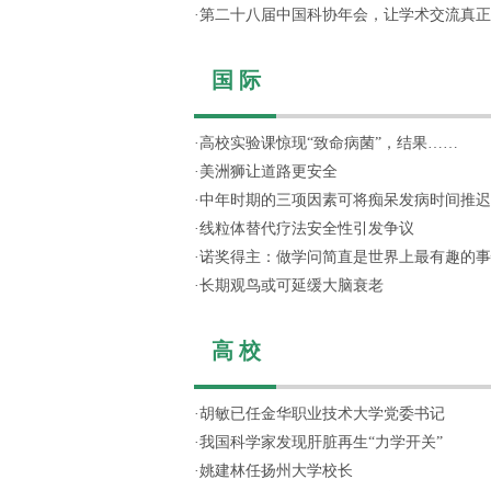
·
第二十八届中国科协年会，让学术交流真正“活
国 际
·
高校实验课惊现“致命病菌”，结果……
·
美洲狮让道路更安全
·
中年时期的三项因素可将痴呆发病时间推迟
·
线粒体替代疗法安全性引发争议
·
诺奖得主：做学问简直是世界上最有趣的事
·
长期观鸟或可延缓大脑衰老
高 校
·
胡敏已任金华职业技术大学党委书记
·
我国科学家发现肝脏再生“力学开关”
·
姚建林任扬州大学校长