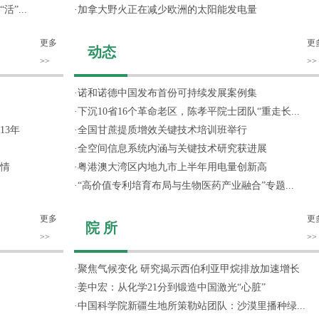
”...
·
加拿大野火正在减少欧洲的太阳能发电量
更多
更
动态
>>
>>
·
诺和诺德中国发布首份可持续发展案例集
·
下沉10省16个革命老区，陈孝平院士团队“重走长...
13年
·
全国甘蔗提质增效关键技术培训班举行
·
全空间信息系统内涵与关键技术研究获进展
情
·
粤港澳大湾区内地九市上半年用电量创新高
·
“高价值专利培育布局与生物医药产业融合”专题...
更多
更
院 所
>>
>>
·
聚焦气候变化 研究揭示西伯利亚甲烷排放加速增长
·
姜中宏：从化学21分到锻造中国激光“心脏”
·
中国科学院新疆生地所策勒站团队：沙漠里播种绿...