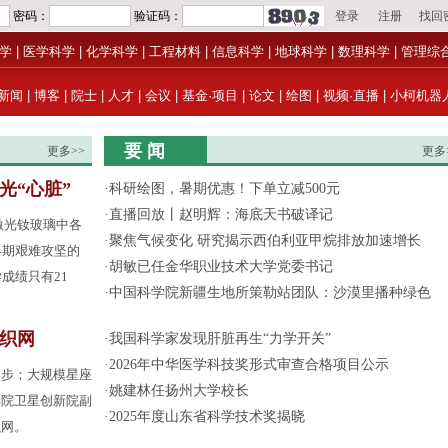
学
|
医学科学
|
化学科学
|
工程材料
|
信息科学
|
地球科学
|
数理科学
|
管理综
新闻
|
博客
|
院士
|
人才
|
会议
|
基金·项目
|
论文
|
绘图
|
视频·直播
|
小柯机器
要 闻
更多>>
更多
光“心脏”
·
科研绘图，暑期优惠！下单立减500元
·
直播回放丨赵明辉：海底天书破译记
激光钕玻璃中各
·
聚焦气候变化 研究揭示西伯利亚甲烷排放加速增长
早期艰难攻坚的
·
胡敏已任金华职业技术大学党委书记
成绩只有21
·
中国科学院新疆生地所策勒站团队：沙漠里播种绿色
间织网
·
我国科学家发现肝脏再生“力学开关”
·
2026年中华医学科技奖形式审查合格项目公示
起步；大规模星座
·
姚建林任扬州大学校长
学院卫星创新院副
·
2025年度山东省科学技术奖揭晓
织网。