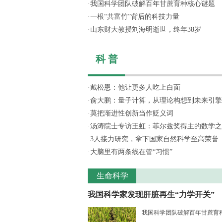
·
我国科学团队破解百年甘蔗育种核心谜题
·
一根“共富竹”背后的科技力量
·
山东财大教授刘海明逝世，终年38岁
科 普
·
戴松恩：他让更多人吃上白面
·
俞大鹏：量子计算，从理论构想到未来引擎
·
莫把渐进性创新当作贬义词
·
汤涛院士专访王虹：菲尔兹奖得主的数学之
·
3人接力研究，拿下国家自然科学至高荣誉
·
大脑里有两条线在管“习惯”
生命科学
我国科学家发现肝脏再生“力学开关”
我国科学团队破解百年甘蔗育种核