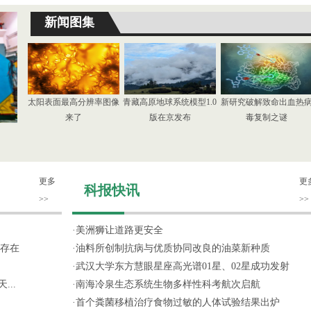
新闻图集
太阳表面最高分辨率图像
青藏高原地球系统模型1.0
新研究破解致命出血热
来了
版在京发布
毒复制之谜
更多
更
科报快讯
>>
>>
·
美洲狮让道路更安全
存在
·
油料所创制抗病与优质协同改良的油菜新种质
·
武汉大学东方慧眼星座高光谱01星、02星成功发射
...
·
南海冷泉生态系统生物多样性科考航次启航
·
首个粪菌移植治疗食物过敏的人体试验结果出炉