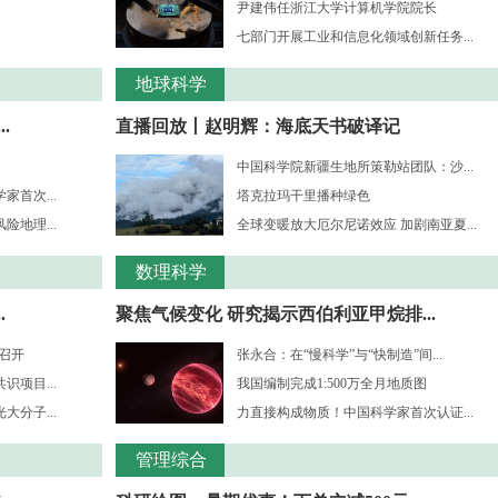
尹建伟任浙江大学计算机学院院长
七部门开展工业和信息化领域创新任务...
地球科学
.
直播回放丨赵明辉：海底天书破译记
中国科学院新疆生地所策勒站团队：沙...
首次...
塔克拉玛干里播种绿色
地理...
全球变暖放大厄尔尼诺效应 加剧南亚夏...
数理科学
.
聚焦气候变化 研究揭示西伯利亚甲烷排...
”召开
张永合：在“慢科学”与“快制造”间...
项目...
我国编制完成1:500万全月地质图
分子...
力直接构成物质！中国科学家首次认证...
管理综合