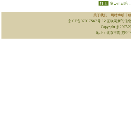
打印
发E-mail给
|
|
关于我们
网站声明
京ICP备07017567号-12
互联网新闻信息服
Copyright @ 2007-
地址：北京市海淀区中关村