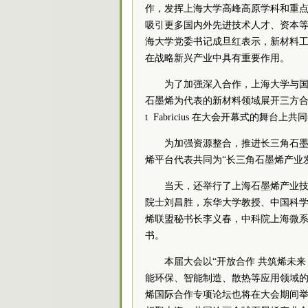
作，发挥上海大学高峰高原学科和重
吸引更多国内外先进技术人才、资本
海大学
党委
书记
成旦红表示，新材料
在战略新兴产业中具有重要作用。
为了加强深入合作，上海大学与国际
石墨烯为代表的新材料领域展开三方
t Fabricius 在大会开幕式的舞台
为加强资源整合，推进长三角石
烯平台代表共同为“长三角石墨烯产业
当天，还举行了上海石墨烯产业
院士刘昌胜，东华大学教授、中国科
烯联盟秘书长李义春，
中科院
上海微
书。
本届大会以“开放合作 共筑烯未
能环保、智能制造、散热等应用领域
烯国际合作专项论坛也将在大会期间举