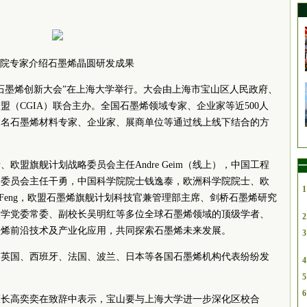
院
专家介绍石墨烯晶圆研发成果
国国际石墨烯创新大会”在上海大学举行。大会由上海市宝山区人民政府、
（CGIA）联合主办。全国石墨烯领域专家、企业家等近500人
0多名石墨烯材料专家、企业家、展商单位等通过线上线下结合的方
欧盟旗舰计划战略委员会主任Andre Geim（线上），中国工程
一
询委员会主任干勇，中国科学院院士钱逸泰，欧洲科学院院士、欧
1
ng Feng，欧盟石墨烯旗舰计划科技官兼管理部主席、剑桥石墨烯研究
i，上海大学党委常委、副校长吴明红等多位全球石墨烯领域的顶级学者、
2
墨烯前沿技术及产业化应用，共同探索石墨烯未来发展。
3
、英国、西班牙、法国、波兰、日本等各国石墨烯机构代表纷纷发
4
5
6
区长高奕奕在致辞中表示，宝山要与上海大学进一步深化区校合