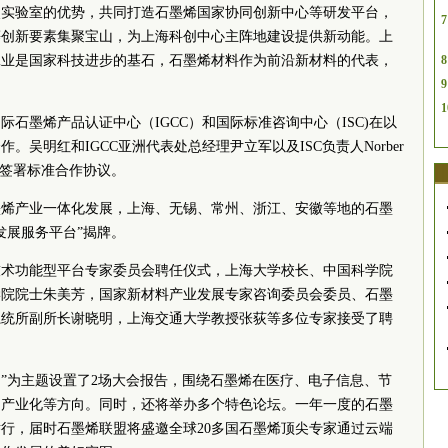
点实验室的优势，共同打造石墨烯国家协同创新中心等研发平台，
7
等创新要素集聚宝山，为上海科创中心主阵地建设提供新动能。
上
工业是国家科技进步的基石，石墨烯材料作为前沿新材料的代表，
8
9
1
石墨烯产品认证中心（IGCC）和国际标准咨询中心（ISC)在以
合作。
吴明红和IGCC亚洲代表处总经理尹立军以及ISC负责人
Norber
上共同签署标准合作协议。
墨烯产业一体化发展，上海、无锡、常州、浙江、安徽等地的石墨
发展服务平台”揭牌。
技术功能型平台专家委员会聘任仪式，上海大学校长、中国科学院
学院院士朱美芳，国家新材料产业发展专家咨询委员会委员、石墨
系统所副所长谢晓明，上海交通大学教授张荻等多位专家接受了聘
来 ”为主题设置了2场大会报告，围绕石墨烯在医疗、电子信息、节
的产业化等方向。同时，还将举办多个特色论坛。一年一度的石墨
行，届时石墨烯联盟将盛邀全球20多国石墨烯顶尖专家通过云端