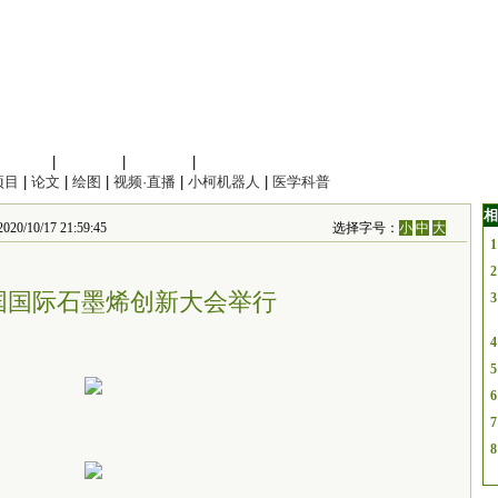
信息科学
|
地球科学
|
数理科学
|
管理综合
项目
|
论文
|
绘图
|
视频·直播
|
小柯机器人
|
医学科普
相
/17 21:59:45
选择字号：
小
中
大
1
2
中国国际石墨烯创新大会举行
3
4
5
6
7
8