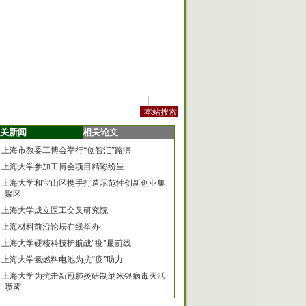
站内规定
|
手机版
关新闻
相关论文
上海市教委工博会举行“创智汇”路演
上海大学参加工博会项目精彩纷呈
上海大学和宝山区携手打造示范性创新创业集
聚区
上海大学成立医工交叉研究院
上海材料前沿论坛在线举办
上海大学硬核科技护航战"疫"最前线
上海大学氢燃料电池为抗“疫”助力
上海大学为抗击新冠肺炎研制纳米银病毒灭活
喷雾