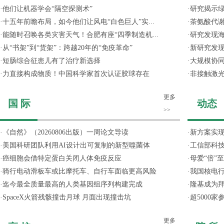
·
他们让机器学会“隔空探测术”
·
研究揭示
·
十五年前瞻布局，如今他们让风电“白色巨人”实...
·
茶氨酸代
·
能随时召唤各类灾害天气！合肥有座“四季制造机...
·
研究发现
·
从“书架”到“货架”：跨越20年的“免疫革命”
·
新研究发现
·
短肠综合征患儿有了治疗新选择
·
大规模协同
·
力直接构成物质！中国科学家首次认证胶球存在
·
非接触激光
更多
国 际
动态
>>
·
《自然》（20260806出版）一周论文导读
·
新方案实
·
美国科研团队利用AI设计出可复制的新型噬菌体
·
工信部科技
·
癌细胞会借特定蛋白关闭人体免疫反应
·
母爱“倍”
·
骑行电动滑板车或比摩托车、自行车面临更高风险
·
我国核电行
·
迄今最全质量最高的人类基因组序列构建完成
·
隆基成为
·
SpaceX火箭残骸撞击月球 月面出现撞击坑
·
超5000
更多