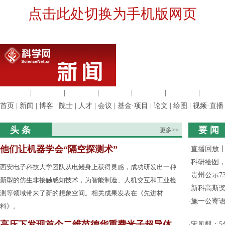
点击此处切换为手机版网页
生命科学
|
医学科学
|
化学科学
|
工程材料
|
信息科学
|
地球科学
|
数理科
首页
|
新闻
|
博客
|
院士
|
人才
|
会议
|
基金·项目
|
论文
|
绘图
|
视频·直播
头 条
要 闻
更多>>
他们让机器学会“隔空探测术”
·
直播回放
·
科研绘图，
西安电子科技大学团队从电鳗身上获得灵感，成功研发出一种
·
贵州公示7
新型的仿生非接触感知技术，为智能制造、人机交互和工业检
·
新科高斯奖
测等领域带来了新的想象空间。相关成果发表在《先进材
·
施一公寄
料》。
高压下发现首个二维范德华重费米子超导体
·
宋凤麒：