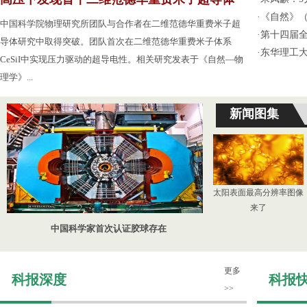
·
《自然》（
中国科学院物理研究所团队与合作者在二维范德华重费米子超
·
第十四届
导体研究中取得突破。团队首次在二维范德华重费米子体系
·
东华理工
CeSiI中实现压力驱动的超导电性。相关研究发表于《自然—物
理学》...
新闻图集
太阳表面最高分辨率图像
来了
中国科学家首次认证胶球存在
更多
科报深度
科报
>>