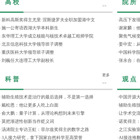
高 校
院 所
>>
·
新科高斯奖得主尤里·涅斯捷罗夫全职加盟港中文
·
高压下发
·
施一公寄语西湖大学本科新生
·
谢家麟：他
·
东华理工大学成立核能与核技术卓越工程师学院
·
聚焦气候变
·
北京信息科技大学领导班子调整
·
姜中宏：从
·
重庆医科大学领导班子调整
·
中国科学院
·
刘巍任大连理工大学副校长
·
张永合：在
更多
科 普
观 点
>>
·
辅助生殖技术是治疗的最后选择，不是第一选择
·
中国开源大
·
戴松恩：他让更多人吃上白面
·
辅助生殖
·
俞大鹏：量子计算，从理论构想到未来引擎
·
让学术交流
·
莫把渐进性创新当作贬义词
·
诺奖得主
·
汤涛院士专访王虹：菲尔兹奖得主的数学之路
·
之江实验
·
3人接力研究，拿下国家自然科学至高荣誉
·
AI接连推