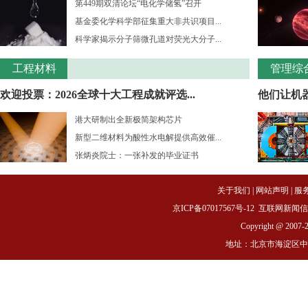
第449期双清论坛“电化学储氢”召开
基金委化学科学部征集重大非共识项目...
科学家揭示分子筛微孔道对荧光大分子...
工程材料
管理综
欢迎投票：2026全球十大工程成就评选...
他们让机
港大研制出全新极简架构芯片
新型二维材料为酸性水电解提供高效催...
张炳炎院士：一张补发的毕业证书
关于我们
|
网站声明
|
服
京ICP备07017567号-12
互联网新闻信息服务
Copyright @ 2007-
地址：北京市海淀区中关村