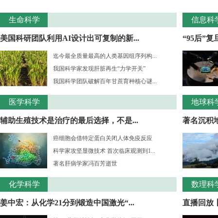
生命科学
信息科
美国科研团队利用AI设计出可复制的新...
“95后”
迄今最全质量最高的人类基因组序列构...
我国科学家发现肝脏再生“力学开关”
我国科学团队破解百年甘蔗育种核心谜...
医学科学
地球科
辅助生殖技术是治疗的最后选择，不是...
著名沉积
癌细胞会借特定蛋白关闭人体免疫反应
科学家攻坚显微技术 首次临床观测到1...
著名肝病学家冯百芳逝世
化学科学
数理科
姜中宏：从化学21分到锻造中国激光“...
直播回放丨