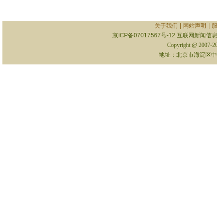
|
|
关于我们
网站声明
京ICP备07017567号-12
互联网新闻信息服
Copyright @ 2007-
地址：北京市海淀区中关村