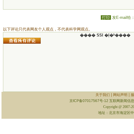
打印
发E-mail给
以下评论只代表网友个人观点，不代表科学网观点。
���� SSI �ļ�ʱ����
|
|
关于我们
网站声明
京ICP备07017567号-12
互联网新闻信息服
Copyright @ 2007-
地址：北京市海淀区中关村