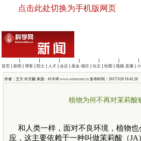
点击此处切换为手机版网页
生命科学
|
医学科学
|
化学科学
|
工程材料
|
信息科学
|
地球科学
|
数理科学
|
首页
|
新闻
|
博客
|
院士
|
人才
|
会议
|
基金·项目
|
论文
|
绘图
|
视频·直播
|
小
作者：王方 许天颖 来源：
科学网 www.sciencenet.cn
发布时间：2017/3/28 19:42:26
植物为何不再对茉莉酸
和人类一样，面对不良环境，植物也
应，这主要依赖于一种叫做茉莉酸（JA