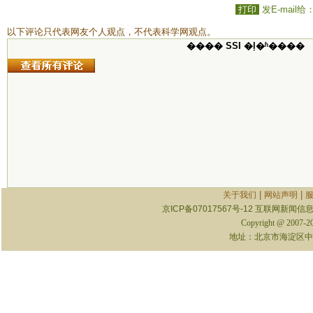
打印
发E-mail给
以下评论只代表网友个人观点，不代表科学网观点。
���� SSI �ļ�ʱ����
|
|
关于我们
网站声明
京ICP备07017567号-12
互联网新闻信息服
Copyright @ 2007-
地址：北京市海淀区中关村