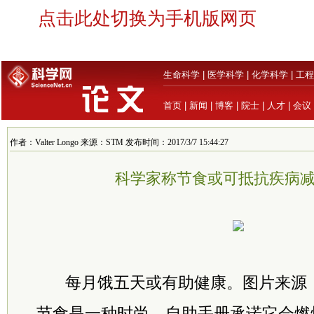
点击此处切换为手机版网页
生命科学
|
医学科学
|
化学科学
|
工程
首页
|
新闻
|
博客
|
院士
|
人才
|
会议
作者：Valter Longo 来源：STM 发布时间：2017/3/7 15:44:27
科学家称节食或可抵抗疾病
每月饿五天或有助健康。图片来源：Ana
节食是一种时尚。自助手册承诺它会燃