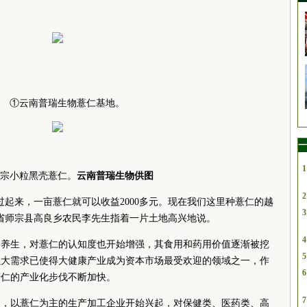
①云南普瑞生物薏仁基地。
一
1
宗小粒黑壳薏仁。
云南普瑞生物供图
2
过起来，一亩薏仁就可以收益2000多元。现在我们这里种薏仁的越
3
省师宗县高良乡农民李先生指着一片土地高兴地说。
4
和养生，对薏仁的认知度也开始增强，其食用和药用价值逐渐被挖
5
强大需求已使得大健康产业成为资本市场最受欢迎的领域之一，作
6
薏仁的产业化步伐不断加快。
7
力，以薏仁为主的生产加工企业开始兴起，对保健类、医药类、高