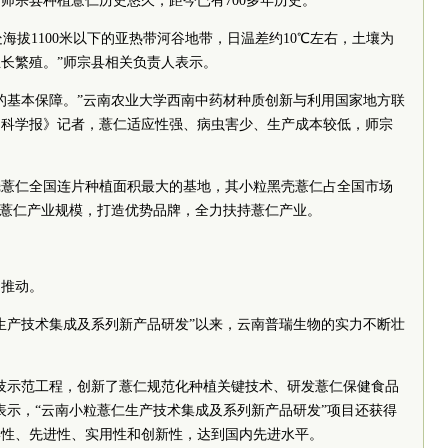
师宗县种植薏仁历史悠久，距今已有700多年历史。
地处海拔1100米以下的亚热带河谷地带，日温差约10℃左右，土壤为
长繁殖。”师宗县相关负责人表示。
的基本保障。”云南农业大学西南中药材种质创新与利用国家地方联
国科学报》记者，薏仁适应性强、病虫害少、生产成本较低，师宗
壳薏仁全国连片种植面积最大的基地，其小粒黑壳薏仁占全国市场
大薏仁产业规模，打造优势品牌，全力扶持薏仁产业。
和推动。
生产技术集成及系列新产品研发”以来，云南普瑞生物的实力不断壮
技示范工程，创新了薏仁规范化种植关键技术、研发薏仁保健食品
表示，“云南小粒薏仁生产技术集成及系列新产品研发”项目还获得
学性、先进性、实用性和创新性，达到国内先进水平。