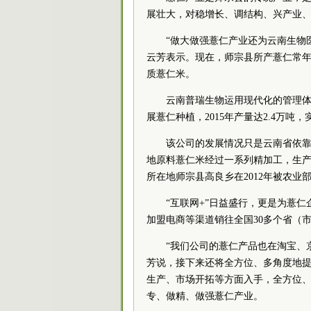
展壮大，对稳增长、调结构、兴产业
“做大做强薏仁产业还为云南生物
云芳表示。现在，师宗县所产薏仁常年
质薏仁米。
云南普瑞生物运用现代化的管理体
展薏仁种植，2015年产量达2.4万吨，
该公司的发展情况只是云南省依
地原料薏仁米经过一系列精加工，生
所在地师宗县高良乡在2012年被农业
“互联网+”日益盛行，更是为薏
加盟电商等渠道销往全国30多个省（
“我们公司的薏仁产品也在淘宝、
芳说，接下来还将全方位、多角度地
生产、市场开拓等方面入手，全方位
专、做精、做强薏仁产业。