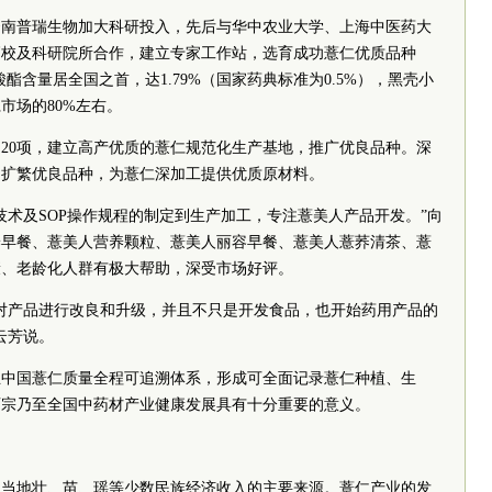
云南普瑞生物加大科研投入，先后与华中农业大学、上海中医药大
高校及科研院所合作，建立专家工作站，选育成功薏仁优质品种
酯含量居全国之首，达1.79%（国家药典标准为0.5%），黑壳小
市场的80%左右。
20项，建立高产优质的薏仁规范化生产基地，推广优良品种。深
，扩繁优良品种，为薏仁深加工提供优质原材料。
技术及SOP操作规程的制定到生产加工，专注薏美人产品开发。”向
养早餐、薏美人营养颗粒、薏美人丽容早餐、薏美人薏荞清茶、薏
康、老龄化人群有极大帮助，深受市场好评。
对产品进行改良和升级，并且不只是开发食品，也开始药用产品的
云芳说。
立中国薏仁质量全程可追溯体系，形成可全面记录薏仁种植、生
师宗乃至全国中药材产业健康发展具有十分重要的意义。
是当地壮、苗、瑶等少数民族经济收入的主要来源。薏仁产业的发