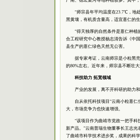
广南、德宏梁河等地种植较多。其中，
“师宗县年平均温度在23.7℃，
黑黄壤，有机质含量高，适宜薏仁的生
“得天独厚的自然条件是薏仁种植
合工程研究中心教授杨志清告诉《中
县生产的薏仁绿色天然无公害。
据专家考证，云南师宗是小粒黑
的80%左右。近年来，师宗县不断壮
科技助力 拓宽领域
产业的发展，离不开科研的助力
自从依托科技项目“云南小粒薏仁
大，市场竞争力也快速增强。
“该项目作为曲靖市党政一把手科
新产品。”云南普瑞生物董事长王志光
了曲靖市科学技术进步奖，成果的科