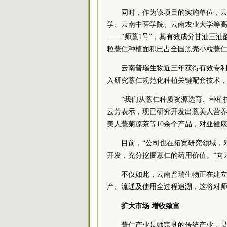
同时，作为该项目的实施单位，
学、云南中医学院、云南农业大学等
——“师薏1号”，其有效成分甘油三油酸
粒薏仁种植面积已占全国黑壳小粒薏仁
云南普瑞生物近三年获得有效专利
入研究薏仁规范化种植关键配套技术
“我们从薏仁种质资源选育、种植
云芳表示，现已研究开发出薏美人营
美人薏菊凉茶等10余个产品，对亚健
目前，“公司也在拓宽研究领域，
开发，充分挖掘薏仁的药用价值。”向
不仅如此，云南普瑞生物正在建
产、流通及使用全过程追溯，这将对
扩大市场 增收致富
薏仁产业是师宗县的传统产业，