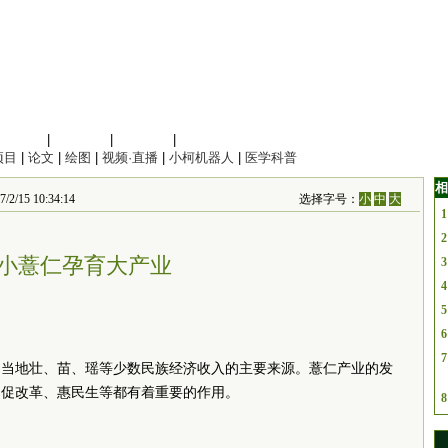
信息科学
|
地球科学
|
数理科学
|
管理综合
项目
|
论文
|
绘图
|
视频·直播
|
小柯机器人
|
医学科普
相
/15 10:34:14
选择字号：
小
中
大
1
2
小薏仁孕育大产业
3
4
5
6
7
是当地壮、苗、瑶等少数民族经济收入的主要来源。薏仁产业的发
、促改革、惠民生等都有着重要的作用。
8