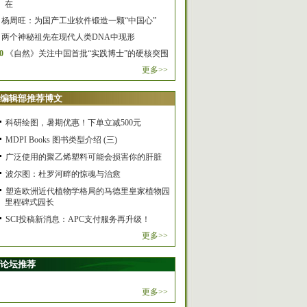
在
杨周旺：为国产工业软件锻造一颗“中国心”
两个神秘祖先在现代人类DNA中现形
0
《自然》关注中国首批“实践博士”的硬核突围
更多>>
编辑部推荐博文
科研绘图，暑期优惠！下单立减500元
MDPI Books 图书类型介绍 (三)
广泛使用的聚乙烯塑料可能会损害你的肝脏
波尔图：杜罗河畔的惊魂与治愈
塑造欧洲近代植物学格局的马德里皇家植物园
里程碑式园长
SCI投稿新消息：APC支付服务再升级！
更多>>
论坛推荐
更多>>