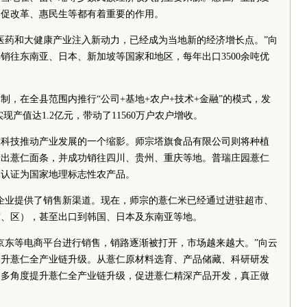
、促改革、惠民生等都有着重要的作用。
医药和大健康产业注入新动力，已经成为当地新的经济增长点。”向
销往东南亚、日本、新加坡等国家和地区，每年出口3500余吨优
制，在全县范围内推行“公司+基地+农户+技术+金融”的模式，发
实现产值达1.2亿元，带动了11560万户农户增收。
靠科技推动产业发展的一个缩影。师宗塔旗食品有限公司则将种植
产出薏仁面条，并成功销往四川、贵州、重庆等地。普瑞庄园薏仁
部认证为国家地理标志性农产品。
仁企业提供了销售新渠道。现在，师宗的薏仁米已经通过进驻超市、
市、区），甚至出口到韩国、日本及东南亚等地。
京东等电商平台进行销售，销路逐渐被打开，市场越来越大。”向云
提升薏仁全产业链升级。从薏仁原材料选育、产品储藏、科研研发
、多角度提升薏仁全产业链升级，促进薏仁精深产品开发，真正做