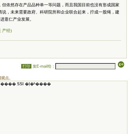
，但依然存在产品品种单一等问题，而且我国目前也没有形成国家
清说，未来需要政府、科研院所和企业联合起来，拧成一股绳，建
促进薏仁产业发展。
版 产经)
打印
发E-mail给：
网观点。
���� SSI �ļ�ʱ����