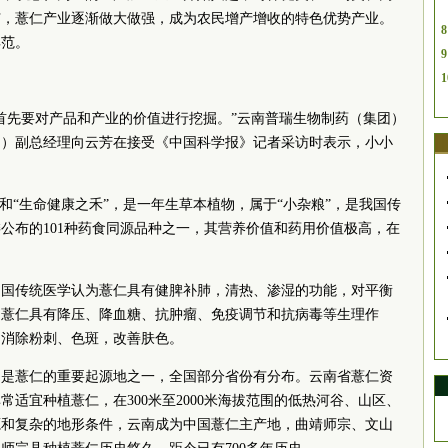
广，薏仁产业逐渐做大做强，成为农民增产增收的特色优势产业。
8
典范。
9
1
首先要对产品和产业的价值进行挖掘。”云南普瑞生物制药（集团）
物）副总经理向云芳在接受《中国科学报》记者采访时表示，小小
和“生命健康之禾”，是一年生草本植物，属于“小杂粮”，是我国传
公布的101种药食同源品种之一，其营养价值和药用价值极高，在
中国传统医学认为薏仁具有健脾补肺，清热、渗湿的功能，对平衡
，薏仁具有降压、降血糖、抗肿瘤、免疫调节和抗病毒等生理作
，消除粉刺、色斑，改善肤色。
国是薏仁的重要起源地之一，全国部分省份有分布。云南省薏仁资
适宜种植薏仁，在300米至2000米海拔范围的低热河谷、山区、
源和复杂的地形条件，云南成为中国薏仁主产地，曲靖师宗、文山