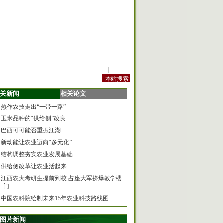
站内规定
|
手机版
关新闻
相关论文
热作农技走出“一带一路”
玉米品种的“供给侧”改良
巴西可可能否重振江湖
新动能让农业迈向“多元化”
结构调整夯实农业发展基础
供给侧改革让农业活起来
江西农大考研生提前到校 占座大军挤爆教学楼
门
中国农科院绘制未来15年农业科技路线图
图片新闻