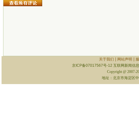
|
|
关于我们
网站声明
京ICP备07017567号-12
互联网新闻信息服
Copyright @ 2007-
地址：北京市海淀区中关村