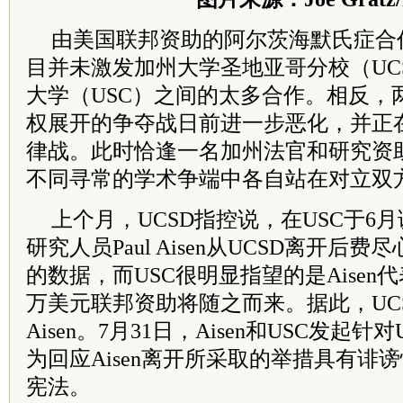
由美国联邦资助的阿尔茨海默氏症合作
目并未激发加州大学圣地亚哥分校（UC
大学（USC）之间的太多合作。相反，
权展开的争夺战日前进一步恶化，并正
律战。此时恰逢一名加州法官和研究资
不同寻常的学术争端中各自站在对立双
上个月，UCSD指控说，在USC于6
研究人员Paul Aisen从UCSD离开后
的数据，而USC很明显指望的是Aisen代表
万美元联邦资助将随之而来。据此，UCS
Aisen。7月31日，Aisen和USC发起
为回应Aisen离开所采取的举措具有诽
宪法。