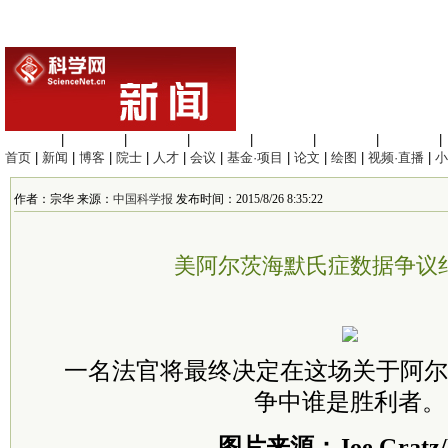
生命科学
|
医学科学
|
化学科学
|
工程材料
|
信息科学
|
地球科学
|
数理科学
|
首页
|
新闻
|
博客
|
院士
|
人才
|
会议
|
基金·项目
|
论文
|
绘图
|
视频·直播
|
小
作者：宗华 来源：
中国科学报
发布时间：2015/8/26 8:35:22
美阿尔茨海默氏症数据争议
一名法官将最终决定在这场关于阿尔
争中谁是胜利者。
图片来源：Joe Gratz/F