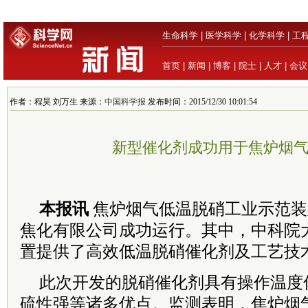
生命科学
|
医学科学
|
化学科学
|
工
首页
|
新闻
|
博客
|
院士
|
人才
|
会议
作者：程昊 刘万生 来源：
中国科学报
发布时间：2015/12/30 10:01:54
新型催化剂成功用于焦炉烟
本报讯
焦炉烟气低温脱硝工业示范装
焦化有限公司成功运行。其中，中科院
置提供了高效低温脱硝催化剂及工艺技
此次开发的脱硝催化剂具有操作温度
硫性强等诸多优点。监测表明，焦炉烟