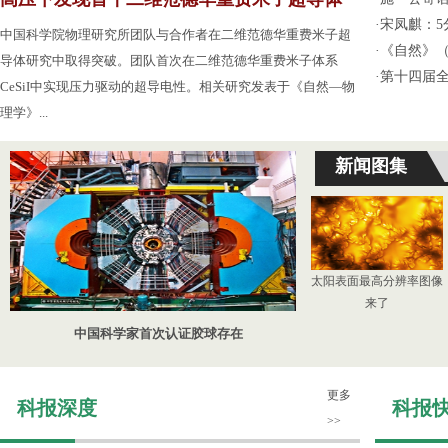
·
宋凤麒：
中国科学院物理研究所团队与合作者在二维范德华重费米子超
·
《自然》（
导体研究中取得突破。团队首次在二维范德华重费米子体系
·
第十四届
CeSiI中实现压力驱动的超导电性。相关研究发表于《自然—物
理学》...
新闻图集
太阳表面最高分辨率图像
来了
中国科学家首次认证胶球存在
更多
科报深度
科报
>>