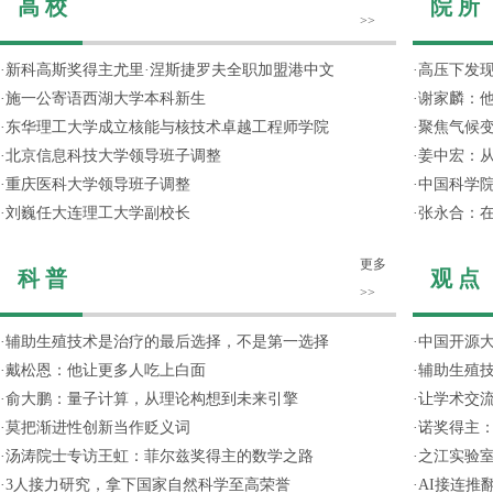
高 校
院 所
>>
·
新科高斯奖得主尤里·涅斯捷罗夫全职加盟港中文
·
高压下发
·
施一公寄语西湖大学本科新生
·
谢家麟：他
·
东华理工大学成立核能与核技术卓越工程师学院
·
聚焦气候变
·
北京信息科技大学领导班子调整
·
姜中宏：从
·
重庆医科大学领导班子调整
·
中国科学院
·
刘巍任大连理工大学副校长
·
张永合：在
更多
科 普
观 点
>>
·
辅助生殖技术是治疗的最后选择，不是第一选择
·
中国开源大
·
戴松恩：他让更多人吃上白面
·
辅助生殖
·
俞大鹏：量子计算，从理论构想到未来引擎
·
让学术交流
·
莫把渐进性创新当作贬义词
·
诺奖得主
·
汤涛院士专访王虹：菲尔兹奖得主的数学之路
·
之江实验
·
3人接力研究，拿下国家自然科学至高荣誉
·
AI接连推