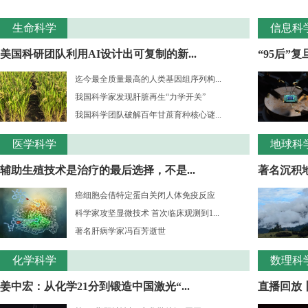
生命科学
信息科
美国科研团队利用AI设计出可复制的新...
“95后”
迄今最全质量最高的人类基因组序列构...
我国科学家发现肝脏再生“力学开关”
我国科学团队破解百年甘蔗育种核心谜...
医学科学
地球科
辅助生殖技术是治疗的最后选择，不是...
著名沉积
癌细胞会借特定蛋白关闭人体免疫反应
科学家攻坚显微技术 首次临床观测到1...
著名肝病学家冯百芳逝世
化学科学
数理科
姜中宏：从化学21分到锻造中国激光“...
直播回放丨