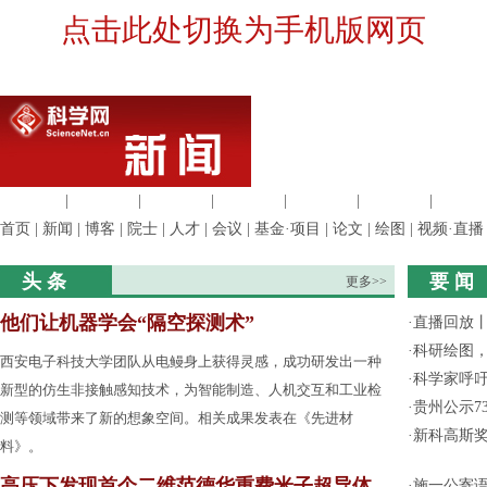
点击此处切换为手机版网页
生命科学
|
医学科学
|
化学科学
|
工程材料
|
信息科学
|
地球科学
|
数理科
首页
|
新闻
|
博客
|
院士
|
人才
|
会议
|
基金·项目
|
论文
|
绘图
|
视频·直播
头 条
要 闻
更多>>
他们让机器学会“隔空探测术”
·
直播回放
·
科研绘图，
西安电子科技大学团队从电鳗身上获得灵感，成功研发出一种
·
科学家呼
新型的仿生非接触感知技术，为智能制造、人机交互和工业检
·
贵州公示7
测等领域带来了新的想象空间。相关成果发表在《先进材
·
新科高斯奖
料》。
高压下发现首个二维范德华重费米子超导体
·
施一公寄