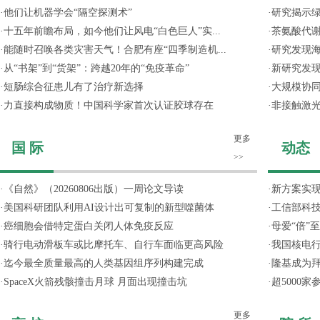
·
他们让机器学会“隔空探测术”
·
研究揭示
·
十五年前瞻布局，如今他们让风电“白色巨人”实...
·
茶氨酸代
·
能随时召唤各类灾害天气！合肥有座“四季制造机...
·
研究发现
·
从“书架”到“货架”：跨越20年的“免疫革命”
·
新研究发现
·
短肠综合征患儿有了治疗新选择
·
大规模协同
·
力直接构成物质！中国科学家首次认证胶球存在
·
非接触激光
更多
国 际
动态
>>
·
《自然》（20260806出版）一周论文导读
·
新方案实
·
美国科研团队利用AI设计出可复制的新型噬菌体
·
工信部科技
·
癌细胞会借特定蛋白关闭人体免疫反应
·
母爱“倍”
·
骑行电动滑板车或比摩托车、自行车面临更高风险
·
我国核电行
·
迄今最全质量最高的人类基因组序列构建完成
·
隆基成为
·
SpaceX火箭残骸撞击月球 月面出现撞击坑
·
超5000
更多