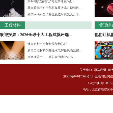
第449期双清论坛“电化学储氢”召开
基金委化学科学部征集重大非共识项目...
科学家揭示分子筛微孔道对荧光大分子...
工程材料
管理综
欢迎投票：2026全球十大工程成就评选...
他们让机
港大研制出全新极简架构芯片
新型二维材料为酸性水电解提供高效催...
张炳炎院士：一张补发的毕业证书
关于我们
|
网站声明
|
服
京ICP备07017567号-12
互联网新闻信息服务
Copyright @ 2007-
地址：北京市海淀区中关村