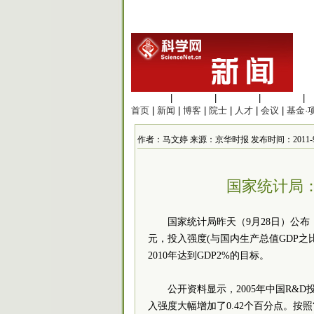
生命科学
|
医学科学
|
化学科学
|
工程材料
|
首页
|
新闻
|
博客
|
院士
|
人才
|
会议
|
基金·
作者：马文婷 来源：京华时报 发布时间：2011-9-29
国家统计局
国家统计局昨天（9月28日）公布，2
元，投入强度(与国内生产总值GDP之比
2010年达到GDP2%的目标。
公开资料显示，2005年中国R&D
入强度大幅增加了0.42个百分点。按照