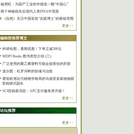
杨周旺：为国产工业软件锻造一颗“中国心”
两个神秘祖先在现代人类DNA中现形
0
《自然》关注中国首批“实践博士”的硬核突围
更多>>
编辑部推荐博文
科研绘图，暑期优惠！下单立减500元
MDPI Books 图书类型介绍 (三)
广泛使用的聚乙烯塑料可能会损害你的肝脏
波尔图：杜罗河畔的惊魂与治愈
塑造欧洲近代植物学格局的马德里皇家植物园
里程碑式园长
SCI投稿新消息：APC支付服务再升级！
更多>>
论坛推荐
更多>>