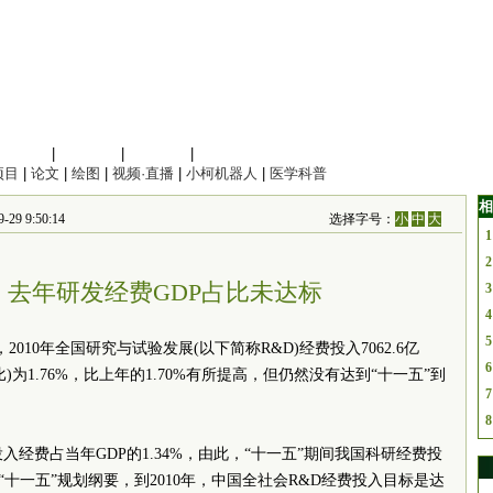
信息科学
|
地球科学
|
数理科学
|
管理综合
项目
|
论文
|
绘图
|
视频·直播
|
小柯机器人
|
医学科普
相
 9:50:14
选择字号：
小
中
大
1
2
：去年研发经费GDP占比未达标
3
4
5
010年全国研究与试验发展(以下简称R&D)经费投入7062.6亿
6
)为1.76%，比上年的1.70%有所提高，但仍然没有达到“十一五”到
7
8
投入经费占当年GDP的1.34%，由此，“十一五”期间我国科研经费投
“十一五”规划纲要，到2010年，中国全社会R&D经费投入目标是达