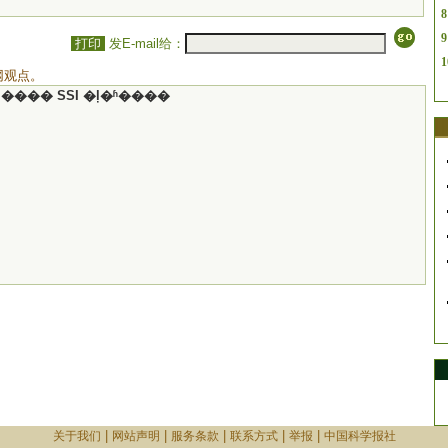
8
9
打印
发E-mail给：
1
网观点。
���� SSI �ļ�ʱ����
|
|
|
|
|
关于我们
网站声明
服务条款
联系方式
举报
中国科学报社