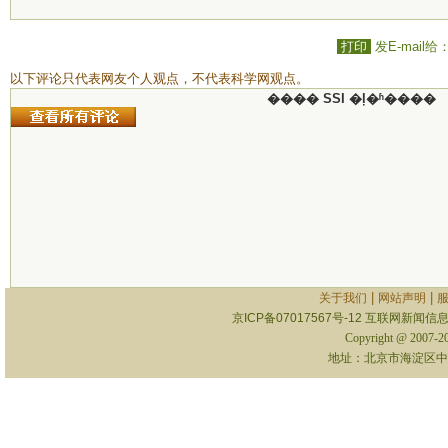
打印
发E-mail给
以下评论只代表网友个人观点，不代表科学网观点。
���� SSI �ļ�ʱ����
|
|
关于我们
网站声明
京ICP备07017567号-12
互联网新闻信息服
Copyright @ 2007-
地址：北京市海淀区中关村