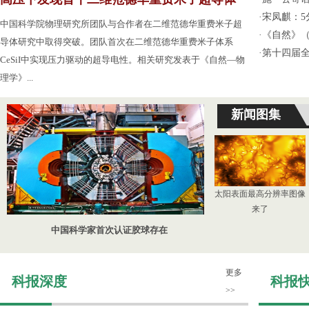
·
宋凤麒：
中国科学院物理研究所团队与合作者在二维范德华重费米子超
·
《自然》（
导体研究中取得突破。团队首次在二维范德华重费米子体系
·
第十四届
CeSiI中实现压力驱动的超导电性。相关研究发表于《自然—物
理学》...
新闻图集
太阳表面最高分辨率图像
来了
中国科学家首次认证胶球存在
更多
科报深度
科报
>>