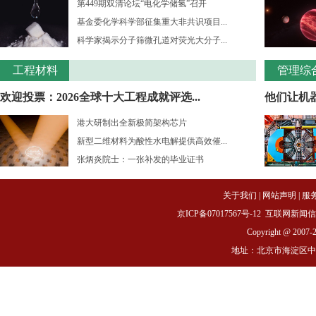
第449期双清论坛“电化学储氢”召开
基金委化学科学部征集重大非共识项目...
科学家揭示分子筛微孔道对荧光大分子...
工程材料
管理综
欢迎投票：2026全球十大工程成就评选...
他们让机
港大研制出全新极简架构芯片
新型二维材料为酸性水电解提供高效催...
张炳炎院士：一张补发的毕业证书
关于我们
|
网站声明
|
服
京ICP备07017567号-12
互联网新闻信息服务
Copyright @ 2007-
地址：北京市海淀区中关村