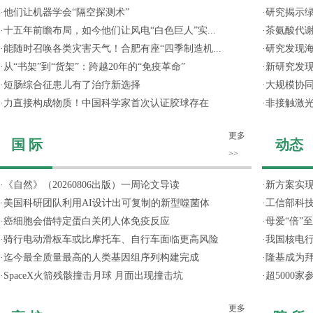
·
他们让机器学会“隔空探测术”
·
研究揭示
·
十五年前瞻布局，如今他们让风电“白色巨人”实...
·
茶氨酸代
·
能随时召唤各类灾害天气！合肥有座“四季制造机...
·
研究发现
·
从“书架”到“货架”：跨越20年的“免疫革命”
·
新研究发现
·
短肠综合征患儿有了治疗新选择
·
大规模协同
·
力直接构成物质！中国科学家首次认证胶球存在
·
非接触激光
更多
国 际
动态
>>
·
《自然》（20260806出版）一周论文导读
·
新方案实
·
美国科研团队利用AI设计出可复制的新型噬菌体
·
工信部科技
·
癌细胞会借特定蛋白关闭人体免疫反应
·
母爱“倍”
·
骑行电动滑板车或比摩托车、自行车面临更高风险
·
我国核电行
·
迄今最全质量最高的人类基因组序列构建完成
·
隆基成为
·
SpaceX火箭残骸撞击月球 月面出现撞击坑
·
超5000
更多