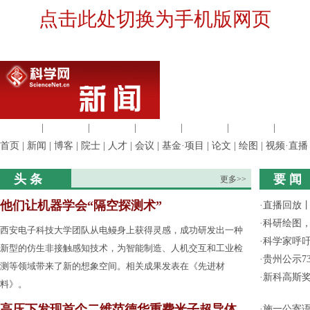
点击此处切换为手机版网页
生命科学
|
医学科学
|
化学科学
|
工程材料
|
信息科学
|
地球科学
|
数理科
首页
|
新闻
|
博客
|
院士
|
人才
|
会议
|
基金·项目
|
论文
|
绘图
|
视频·直播
头 条
要 闻
更多>>
他们让机器学会“隔空探测术”
·
直播回放
·
科研绘图，
西安电子科技大学团队从电鳗身上获得灵感，成功研发出一种
·
科学家呼
新型的仿生非接触感知技术，为智能制造、人机交互和工业检
·
贵州公示7
测等领域带来了新的想象空间。相关成果发表在《先进材
·
新科高斯奖
料》。
高压下发现首个二维范德华重费米子超导体
·
施一公寄