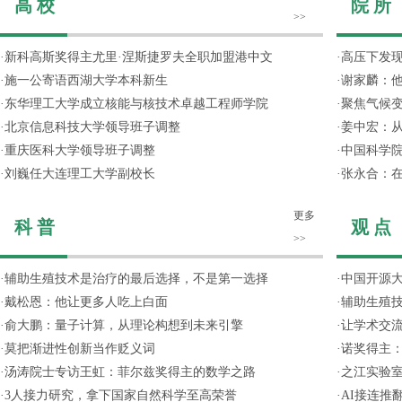
高 校
院 所
>>
·
新科高斯奖得主尤里·涅斯捷罗夫全职加盟港中文
·
高压下发
·
施一公寄语西湖大学本科新生
·
谢家麟：他
·
东华理工大学成立核能与核技术卓越工程师学院
·
聚焦气候变
·
北京信息科技大学领导班子调整
·
姜中宏：从
·
重庆医科大学领导班子调整
·
中国科学院
·
刘巍任大连理工大学副校长
·
张永合：在
更多
科 普
观 点
>>
·
辅助生殖技术是治疗的最后选择，不是第一选择
·
中国开源大
·
戴松恩：他让更多人吃上白面
·
辅助生殖
·
俞大鹏：量子计算，从理论构想到未来引擎
·
让学术交流
·
莫把渐进性创新当作贬义词
·
诺奖得主
·
汤涛院士专访王虹：菲尔兹奖得主的数学之路
·
之江实验
·
3人接力研究，拿下国家自然科学至高荣誉
·
AI接连推