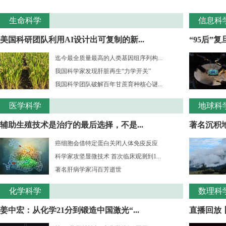
生命科学
信息科
美国科研团队利用AI设计出可复制的新...
“95后”
迄今最全质量最高的人类基因组序列构...
我国科学家发现肝脏再生“力学开关”
我国科学团队破解百年甘蔗育种核心谜...
医学科学
地球科
辅助生殖技术是治疗的最后选择，不是...
著名沉积
癌细胞会借特定蛋白关闭人体免疫反应
科学家攻坚显微技术 首次临床观测到1...
著名肝病学家冯百芳逝世
化学科学
数理科
姜中宏：从化学21分到锻造中国激光“...
直播回放丨