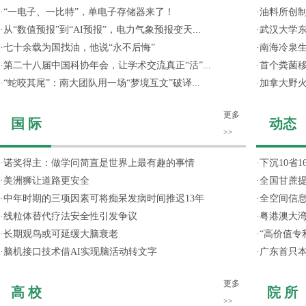
·
“一电子、一比特”，单电子存储器来了！
·
油料所创
·
从“数值预报”到“AI预报”，电力气象预报变天...
·
武汉大学东
·
七十余载为国找油，他说“永不后悔”
·
南海冷泉
·
第二十八届中国科协年会，让学术交流真正“活”...
·
首个粪菌
·
“蛇咬其尾”：南大团队用一场“梦境互文”破译...
·
加拿大野
更多
国 际
动态
>>
·
诺奖得主：做学问简直是世界上最有趣的事情
·
下沉10省
·
美洲狮让道路更安全
·
全国甘蔗
·
中年时期的三项因素可将痴呆发病时间推迟13年
·
全空间信
·
线粒体替代疗法安全性引发争议
·
粤港澳大
·
长期观鸟或可延缓大脑衰老
·
“高价值专
·
脑机接口技术借AI实现脑活动转文字
·
广东首只
更多
高 校
院 所
>>