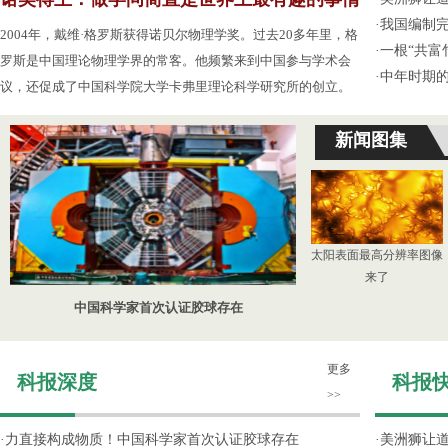
·
我国编制完
2004年，戴维·格罗斯获得诺贝尔物理学奖。过去20多年里，格
·
一根“共富
罗斯是中国理论物理学界的常客。他频繁来到中国参与学术会
·
中年时期的
议，还促成了中国科学院大学卡弗里理论科学研究所的创立。
新闻图集
太阳表面最高分辨率图像
来了
中国科学家首次认证胶球存在
更多
科报深度
科报
>>
·
力直接构成物质！中国科学家首次认证胶球存在
·
美洲狮让