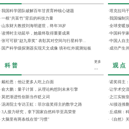
·
我国科学团队破解百年甘蔗育种核心谜题
·
塔克拉玛
·
一根“共富竹”背后的科技力量
·
我国编制完
·
山东财大教授刘海明逝世，终年38岁
·
全球变暖放
·
读博时主动延毕，她最终取得重要成果
·
中国科学
·
张可可获“赵九章奖” 表彰其对空间与行星科学...
·
中国人自主
·
国产科学级探测器实现天文成像 填补红外观测短板
·
成功产生并
更多
科 普
观 点
>>
·
戴松恩：他让更多人吃上白面
·
诺奖得主
·
俞大鹏：量子计算，从理论构想到未来引擎
·
让学术交流
·
莫把渐进性创新当作贬义词
·
之江实验
·
汤涛院士专访王虹：菲尔兹奖得主的数学之路
·
AI接连推
·
3人接力研究，拿下国家自然科学至高荣誉
·
丘成桐：
·
大脑里有两条线在管“习惯”
·
《自然》关