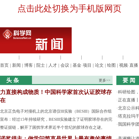
点击此处切换为手机版网页
生命科学
|
医学科学
|
化学科学
|
工程材料
|
信息科学
|
地球科学
|
数理科
首页
|
新闻
|
博客
|
院士
|
人才
|
会议
|
基金·项目
|
论文
|
绘图
|
视频·直播
头 条
要 闻
更多>>
力直接构成物质！中国科学家首次认证胶球存
·
科研绘图，
在
·
正在直播
·
北京公示
北京正负电子对撞机上的北京谱仪III实验（BESIII）国际合作组
·
塔克拉玛
宣布：经过15年持续研究，BESIII实验建立了证明胶球存在的完
·
我国科学
整证据链，解开了困扰学术界近半个世纪的胶球存在之谜。
诺奖得主：做学问简直是世界上最有趣的事情
·
美洲狮让