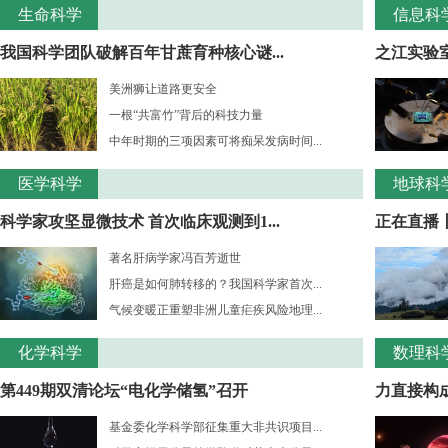
生命科学
信息科
我国科学团队破解百年甘蔗育种核心谜...
之江实验室
美洲狮让道路更安全
一根“共富竹”背后的科技力量
中年时期的三项因素可将痴呆发病时间...
医学科学
地球科
科学家攻坚显微技术 首次临床观测到1...
正在直播
著名肝病学家冯百芳逝世
肝癌是如何肺转移的？我国科学家首次...
气候变暖正重塑非洲儿童疟疾风险地理...
化学科学
数理科
第449期双清论坛“电化学储氢”召开
力直接构成
基金委化学科学部征集重大非共识项目...