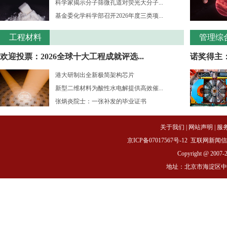
科学家揭示分子筛微孔道对荧光大分子...
基金委化学科学部召开2026年度三类项...
工程材料
管理综
欢迎投票：2026全球十大工程成就评选...
诺奖得主：
港大研制出全新极简架构芯片
新型二维材料为酸性水电解提供高效催...
张炳炎院士：一张补发的毕业证书
关于我们
|
网站声明
|
服
京ICP备07017567号-12
互联网新闻信息服务
Copyright @ 2007-
地址：北京市海淀区中关村