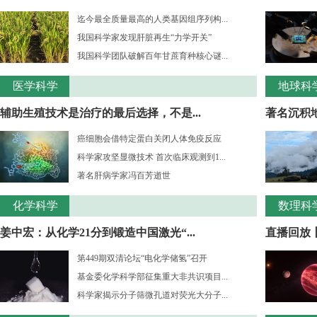
迄今最全质量最高的人类基因组序列构...
我国科学家发现肝脏再生“力学开关”
我国科学团队破解百年甘蔗育种核心谜...
医学科学
地球科
辅助生殖技术是治疗的最后选择，不是...
著名沉积
癌细胞会借特定蛋白关闭人体免疫反应
科学家攻坚显微技术 首次临床观测到1...
著名肝病学家冯百芳逝世
化学科学
数理科
姜中宏：从化学21分到锻造中国激光“...
直播回放丨
第449期双清论坛“电化学储氢”召开
基金委化学科学部征集重大非共识项目...
科学家揭示分子筛微孔道对荧光大分子...