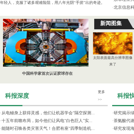
年轻人，克服了诸多艰难险阻，用八年光阴“手搓”出的奇迹。
·
北京信息
新闻图集
太阳表面最高分辨率图像
来了
中国科学家首次认证胶球存在
更多
科报深度
科报
>>
·
从电鳗身上获得灵感，他们让机器学会“隔空探测...
·
研究揭示
·
十五年前瞻布局，如今他们让风电“白色巨人”实...
·
茶氨酸代
·
能随时召唤各类灾害天气！合肥有座“四季制造机...
·
研究发现