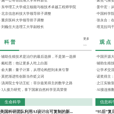
·
施一公寄语西湖大学本科新生
·
聚焦气候变
·
东华理工大学成立核能与核技术卓越工程师学院
·
姜中宏：从
·
北京信息科技大学领导班子调整
·
中国科学院
·
重庆医科大学领导班子调整
·
张永合：在
·
刘巍任大连理工大学副校长
·
塔克拉玛
更多
科 普
观 点
>>
·
辅助生殖技术是治疗的最后选择，不是第一选择
·
中国开源大
·
戴松恩：他让更多人吃上白面
·
辅助生殖
·
俞大鹏：量子计算，从理论构想到未来引擎
·
让学术交流
·
莫把渐进性创新当作贬义词
·
诺奖得主
·
汤涛院士专访王虹：菲尔兹奖得主的数学之路
·
之江实验
·
3人接力研究，拿下国家自然科学至高荣誉
·
AI接连推
生命科学
信息科
美国科研团队利用AI设计出可复制的新...
“95后”