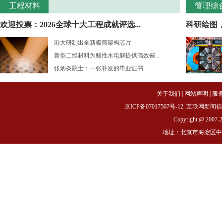
工程材料
管理综
欢迎投票：2026全球十大工程成就评选...
科研绘图
港大研制出全新极简架构芯片
新型二维材料为酸性水电解提供高效催...
张炳炎院士：一张补发的毕业证书
关于我们
|
网站声明
|
服
京ICP备07017567号-12
互联网新闻信息服务
Copyright @ 2007-
地址：北京市海淀区中关村