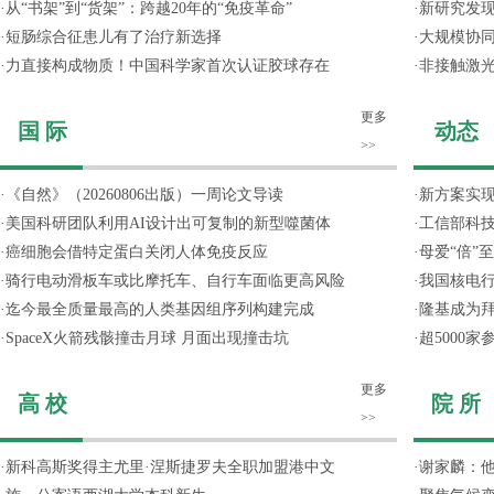
·
从“书架”到“货架”：跨越20年的“免疫革命”
·
新研究发现
·
短肠综合征患儿有了治疗新选择
·
大规模协同
·
力直接构成物质！中国科学家首次认证胶球存在
·
非接触激光
更多
国 际
动态
>>
·
《自然》（20260806出版）一周论文导读
·
新方案实
·
美国科研团队利用AI设计出可复制的新型噬菌体
·
工信部科技
·
癌细胞会借特定蛋白关闭人体免疫反应
·
母爱“倍”
·
骑行电动滑板车或比摩托车、自行车面临更高风险
·
我国核电行
·
迄今最全质量最高的人类基因组序列构建完成
·
隆基成为
·
SpaceX火箭残骸撞击月球 月面出现撞击坑
·
超5000
更多
高 校
院 所
>>
·
新科高斯奖得主尤里·涅斯捷罗夫全职加盟港中文
·
谢家麟：他