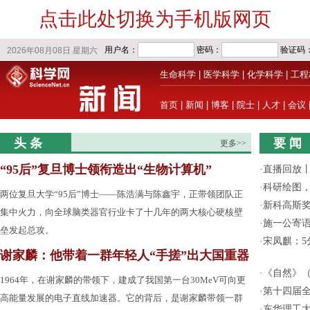
点击此处切换为手机版网页
生命科学
|
医学科学
|
化学科学
|
工程
首页
|
新闻
|
博客
|
院士
|
人才
|
会议
头 条
要 闻
更多>>
“95后”复旦博士领衔造出“生物计算机”
·
直播回放
·
科研绘图，
两位复旦大学“95后”博士——陈浩满与陈鑫宇，正带领团队正
·
新科高斯奖
集中火力，向全球脑类器官行业卡了十几年的两大核心硬核壁
·
施一公寄
垒发起总攻。
·
宋凤麒：
谢家麟：他带着一群年轻人“手搓”出大国重器
·
《自然》（
1964年，在谢家麟的带领下，建成了我国第一台30MeV可向更
·
第十四届
高能量发展的电子直线加速器。它的背后，是谢家麟带领一群
·
东华理工