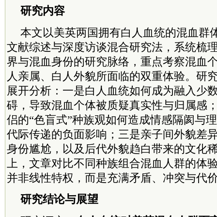
研究内容
本文以美英两国拥有白人血统的混血群
文献综述与深度访谈混合研究法，系统梳
界与混血身份的研究脉络，重点考察混血
人亲属、白人外貌所面临的双重体验。研
展开分析：一是白人血统如何成为融入少
碍，导致混血个体被质疑真实性与归属感
侣的“色盲式”种族观如何造成情感隔阂与
代际传递的负面影响；三是亲子间外貌差
身份尴尬，以及后代外貌趋白带来的文化
上，文章对比不同种族组合混血人群的体
并非线性特权，而是充满矛盾、冲突与代
研究结论与展望