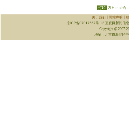
打印
发E-mail给
|
|
关于我们
网站声明
京ICP备07017567号-12
互联网新闻信息服
Copyright @ 2007-
地址：北京市海淀区中关村