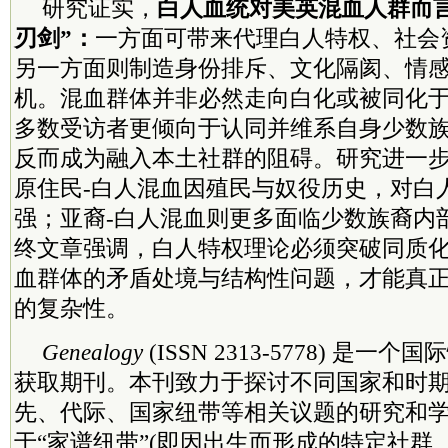
研究证实，
白人血统对美英混血人群而
刃剑”：
一方面可带来代理白人特权、社会
另一方面则制造身份排斥、文化隔阂、情
机。混血群体并非必然走向白化或被同化
多数受访者更倾向于认同并维系自身少数
反而成为融入本土社群的阻碍。研究进一步
原住民-白人混血因殖民与奴役历史，对白
强；亚裔-白人混血则更多面临少数族裔内
终文章强调，白人特权理论必须突破同质
血群体的矛盾处境与结构性问题，才能真
的复杂性。
Genealogy
(ISSN 2313-5778) 是
获取期刊。本刊致力于探讨不同国家和时
先、代际、国家纽带等相关议题的研究和
于“家谱纽带”(即因出生而形成的特定社群