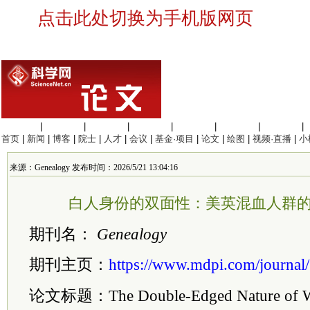
点击此处切换为手机版网页
生命科学
|
医学科学
|
化学科学
|
工程材料
|
信息科学
|
地球科学
|
数理科学
|
首页
|
新闻
|
博客
|
院士
|
人才
|
会议
|
基金·项目
|
论文
|
绘图
|
视频·直播
|
小
来源：Genealogy 发布时间：2026/5/21 13:04:16
白人身份的双面性：美英混血人群
期刊名：
Genealogy
期刊主页：
https://www.mdpi.com/journal
论文标题：The Double-Edged Nature of Wh