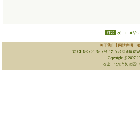
打印
发E-mail给
|
|
关于我们
网站声明
京ICP备07017567号-12
互联网新闻信息服
Copyright @ 2007-
地址：北京市海淀区中关村