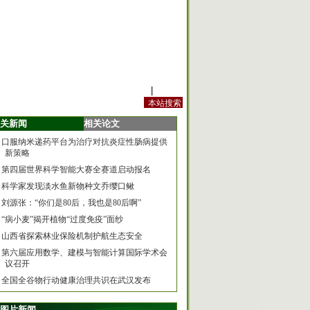
站内规定
|
手机版
关新闻
相关论文
口服纳米递药平台为治疗对抗炎症性肠病提供
新策略
第四届世界科学智能大赛全赛道启动报名
科学家发现淡水鱼新物种文乔缨口鳅
刘源张：“你们是80后，我也是80后啊”
“病小麦”揭开植物“过度免疫”面纱
山西省探索林业保险机制护航生态安全
第六届应用数学、建模与智能计算国际学术会
议召开
全国全谷物行动健康治理共识在武汉发布
图片新闻