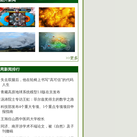
>>更多
周新闻排行
失去双腿后，他在轮椅上书写“高可信”的代码
人生
青藏高原地球系统模型1.0版在京发布
汤涛院士专访王虹：菲尔兹奖得主的数学之路
科技部发布4个重大专项、1个重点专项项目申
报指南
王旭任山西中医药大学校长
同济、南开涉学术不端论文，被《自然》及子
刊撤稿