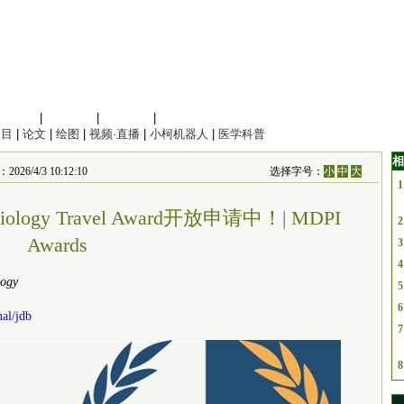
信息科学
|
地球科学
|
数理科学
|
管理综合
项目
|
论文
|
绘图
|
视频·直播
|
小柯机器人
|
医学科普
相
2026/4/3 10:12:10
选择字号：
小
中
大
1
al Biology Travel Award开放申请中！| MDPI
2
Awards
3
4
logy
5
6
al/jdb
7
8