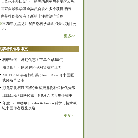
女童死于基因治疗：缺失的刹车与必要的反思
国家自然科学基金委员会发布多个项目指南
声带损伤修复有了新的非注射治疗策略
0
2026年度黑龙江省自然科学基金拟资助项目公
示
更多>>
编辑部推荐博文
科研绘图，暑期优惠！下单立减500元
甜菜根汁可以缓解怀孕对肾脏的压力
MDPI 2026参会旅行奖 (Travel Award) 中国区
获奖名单公布！
濒危活化石ELF理论重塑濒危物种保护优先级
IEEE出版+EI快检索，8-9月会议合集征稿中
年度Top 10榜单 | Taylor & Francis科学与技术领
域中国作者最受欢迎 ...
更多>>