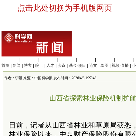
点击此处切换为手机版网页
生命科学
|
医学科学
|
化学科学
|
工程材料
|
信息科学
|
地球科学
|
数理科学
|
首页
|
新闻
|
博客
|
院士
|
人才
|
会议
|
基金·项目
|
论文
|
绘图
|
视频·直播
|
小
作者：李晨 来源：中国科学报 发布时间：2026/4/3 1:27:48
山西省探索林业保险机制护
日前，记者从山西省林业和草原局获悉，
林业保险以来，中煤财产保险股份有限