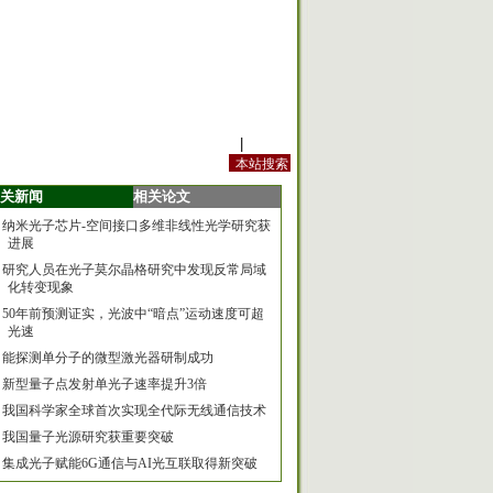
站内规定
|
手机版
关新闻
相关论文
纳米光子芯片-空间接口多维非线性光学研究获
进展
研究人员在光子莫尔晶格研究中发现反常局域
化转变现象
50年前预测证实，光波中“暗点”运动速度可超
光速
能探测单分子的微型激光器研制成功
新型量子点发射单光子速率提升3倍
我国科学家全球首次实现全代际无线通信技术
我国量子光源研究获重要突破
集成光子赋能6G通信与AI光互联取得新突破