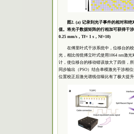
图2. (a) 记录到光子事件的相对和绝
值。将光子数据矩阵的行相加可获得干涉曲线,
0.25 mm/s，Tf= 1 s，Nf=10)
在傅里叶式干涉系统中，位移台的校准
光，相比传统傅立叶式使用1064 nm
计，使位移台的移动错误放大了四倍，所
同步输出（PSO）结合单模激光干涉相
位置校正后激光谱线信噪比有了极大提升