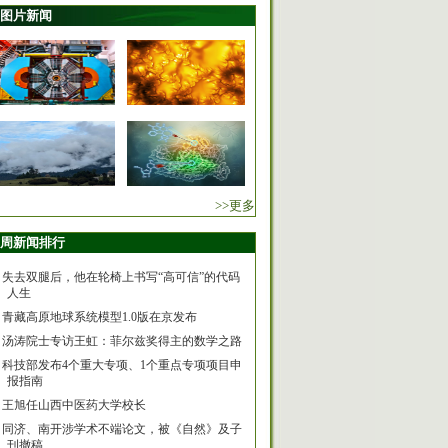
图片新闻
>>更多
周新闻排行
失去双腿后，他在轮椅上书写“高可信”的代码
人生
青藏高原地球系统模型1.0版在京发布
汤涛院士专访王虹：菲尔兹奖得主的数学之路
科技部发布4个重大专项、1个重点专项项目申
报指南
王旭任山西中医药大学校长
同济、南开涉学术不端论文，被《自然》及子
刊撤稿