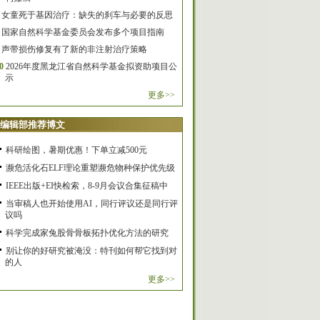
女童死于基因治疗：缺失的刹车与必要的反思
国家自然科学基金委员会发布多个项目指南
声带损伤修复有了新的非注射治疗策略
0
2026年度黑龙江省自然科学基金拟资助项目公
示
更多>>
编辑部推荐博文
科研绘图，暑期优惠！下单立减500元
濒危活化石ELF理论重塑濒危物种保护优先级
IEEE出版+EI快检索，8-9月会议合集征稿中
当审稿人也开始使用AI，同行评议还是同行评
议吗
科学完成家兔股骨骨板拓扑优化方法的研究
别让你的好研究被淹没：特刊如何帮它找到对
的人
更多>>