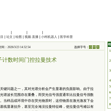
信息科学
|
地球科学
|
数理科学
|
管理综合
项目
|
论文
|
绘图
|
视频·直播
|
小柯机器人
|
医学科普
相
6/3/23 14:32:54
选择字号：
小
中
大
1
子计数时间门控拉曼技术
2
3
4
5
关键问题之一，其对光谱分析会产生显著的负面影响。由于拉
6
光谱波长范围存在重叠，而荧光信号强度通常比拉曼信号强数
7
。当样品或环境中存在荧光物质时，这些物质在激光激发下会
8
基线显著抬升，甚至完全淹没拉曼特征峰，使拉曼信号难以有