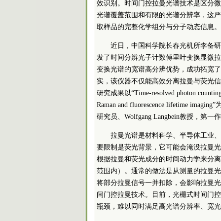
效识别。时间门控拉曼光谱技术是区分微
光谱覆盖范围和有限的光谱分辨率，这严
取样品的完整化学组分与分子动态信息。
近日，中国
科学院
长春光机所李备研究员
发了时间分辨光子计数傅里叶变换显微拉
变换光谱的宽谱高分辨优势，成功拓宽了
实，该仪器不仅能高效分离拉曼与荧光信
研究成果以“Time-resolved photon counting Fou
Raman and fluorescence lifetime im
研究员、Wolfgang Langbein教授，
拉曼光谱是材料科学、半导体工业、
要限制是荧光背景，它可能会淹没拉曼光
根据拉曼和荧光成分的时间动力学来分离
范围内）。通常的做法是从测量的拉曼光
将部分拉曼信号一并扣除，会影响拉曼光
间门控拉曼技术。目前，光栅式时间门控
瓶颈，难以同时满足高光谱分辨率、宽光