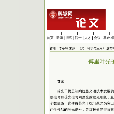
生命科学
|
医学科学
|
化学科学
|
工程材料
|
首页
|
新闻
|
博客
|
院士
|
人才
|
会议
|
基金·
作者：李备等 来源：《光：科学与应用》 发布时间：202
傅里叶光
导读
荧光干扰是制约拉曼光谱技术发展的
曼信号和荧光信号同属光致发光现象，且
个数量级，这使得荧光干扰问题尤为突出
产生强烈的荧光信号，导致拉曼光谱背景