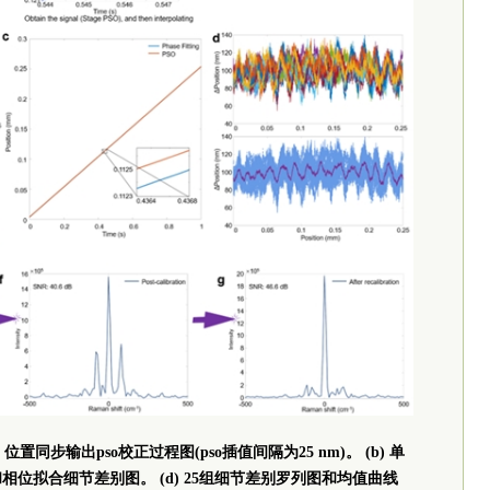
置同步输出pso校正过程图(pso插值间隔为25 nm)。 (b) 单
o和相位拟合细节差别图。 (d) 25组细节差别罗列图和均值曲线