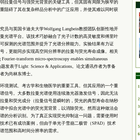
弱拉曼信号与强荧光背景的关键工具，但其固有局限为狭窄的
重阻碍了其在复杂样品分析中的广泛应用，并使其难以同时获
与英国卡迪夫大学Wolfgang Langbein教授团队创新性地开
曼光谱平台。该技术巧妙融合了光子计数的高灵敏度和傅里叶
可探测的光谱范围并提升了光谱分辨能力。实验结果有力证
号，更能同步实现高空间分辨率的拉曼与荧光寿命成像。相关
rier-transform micro-spectroscopy enables simultaneous
aging”为题发表于Light: Science & Applications。论文通讯作者为李备
第一作者为尚林东博士。
一
环境测试、考古学和生物医学的重要工具。但其应用的一个重
1
谱信号。大多数拉曼光谱使用连续激光器激发信号，因此无法
2
拉曼和荧光成分（拉曼信号是瞬时的，荧光的典型寿命在纳秒
3
谱中拟合光谱中的荧光宽背景，以消除荧光。然而这种做法会
4
谱的分析识别。为了真正实现荧光抑制这一问题，需要使用时
技术已有成功案例，但由于单光子雪崩二极管（SPAD）技术
5
谱范围和高时间分辨率的需求。
6