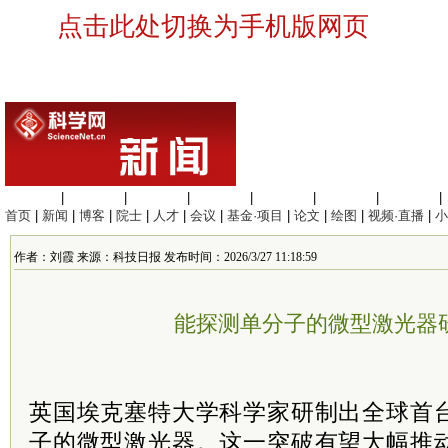
点击此处切换为手机版网页
生命科学
|
医学科学
|
化学科学
|
工程材料
|
信息科学
|
地球科学
|
数理科学
|
首页
|
新闻
|
博客
|
院士
|
人才
|
会议
|
基金·项目
|
论文
|
绘图
|
视频·直播
|
小
作者：刘霞 来源：科技日报 发布时间：2026/3/27 11:18:59
能探测单分子的微型激光器
英国埃克塞特大学科学家研制出全球首
子的微型激光器。这一突破有望大幅推