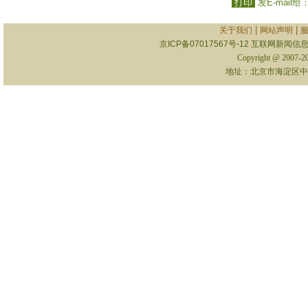
打印
发E-mail给
|
|
关于我们
网站声明
京ICP备07017567号-12
互联网新闻信息服
Copyright @ 2007-
地址：北京市海淀区中关村