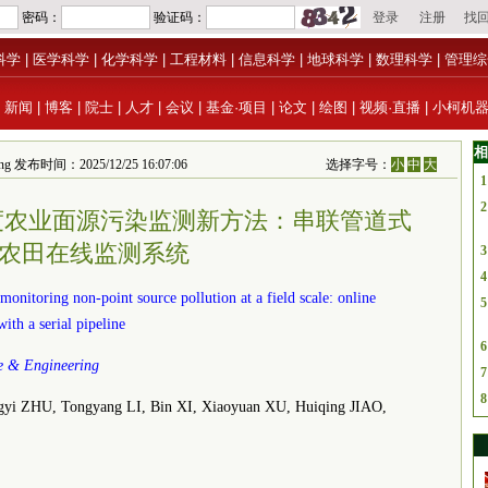
科学
|
医学科学
|
化学科学
|
工程材料
|
信息科学
|
地球科学
|
数理科学
|
管理综
|
新闻
|
博客
|
院士
|
人才
|
会议
|
基金·项目
|
论文
|
绘图
|
视频·直播
|
小柯机
相
eering 发布时间：2025/12/25 16:07:06
选择字号：
小
中
大
1
2
尺度农业面源污染监测新方法：串联管道式
农田在线监测系统
3
4
onitoring non-point source pollution at a field scale: online
5
ith a serial pipeline
6
ce & Engineering
7
8
i ZHU, Tongyang LI, Bin XI, Xiaoyuan XU, Huiqing JIAO,