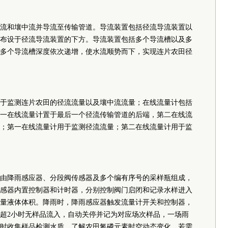
流和壤中流并导流至传输管道。导流装置包括径流导流装置以
布设于径流导流装置的下方。导流装置包括多个导流槽以及多
多个导流槽深度依次递增，使水流顺势而下，实现连片农田径
于监测连片农田的径流流量以及壤中流流量；在线流量计包括
一在线流量计置于最后一个径流传输管道的后端，第二在线流
；第一在线流量计用于监测径流流量；第二在线流量计用于监
由降雨感应器、分段阀传感器及多个编有序号的采样瓶组成，
感器内置控制器和计时器，分别控制阀门启闭和记录水样进入
量液体体积。降雨时，降雨感应器触发流量计开关和控制器，
超2小时无样品流入，自动关停并记为对应场次样品，一场雨
时收集样品检测水质，了解农田氮磷元素时空动态变化。若需