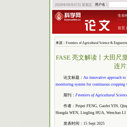
生命
首页
来源：Frontiers of Agricultural Science & Engin
FASE 亮文解读丨大田
连片
论文标题：
An innovative approach to m
monitoring system for continuous cropping w
期刊：
Frontiers of Agricultural Scien
作者：Peipei FENG, Gaofei YIN, Qingy
Hongda WEN, Lingling HUA, Wenchao LI
发表时间：15 Sept 2025