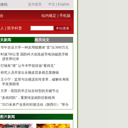
合
站内规定
|
手机版
器人
|
医学科普
关新闻
相关论文
华中农业大学一种农用噬菌体“卖”出3000万元
时速700公里 国防科大创造超导电动磁悬浮推
进世界纪录
打嗝有“谱” 让牛羊甲烷排放“看得见”
研究人员开发出全脑皮层多模态显微镜
王小宁：监管与法规适应性变革，破解长寿医
学发展困境
方罗：医院药学正站在转型的关键节点
“多病同防”，重塑传染病防控新格局
“2025未来产业系列对接活动（陕西行）”举办
图片新闻