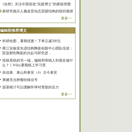
《自然》关注中国首批“实践博士”的硬核突围
0
新研究揭示人脑皮层动态层级结构的组织规律
更多>>
编辑部推荐博文
科研绘图，暑期优惠！下单立减500元
甬江实验室先进结构陶瓷创新中心团队综述：
室温塑性陶瓷的兴起与研究进 ...
投稿系统的另一端，编辑和审稿人到底在做什
么？丨Wiley暑期线上学习营
杂说泰、泰山和泰安（4）古今泰安
果糖充当肿瘤转移信号
甜菜根汁可以缓解怀孕对肾脏的压力
更多>>