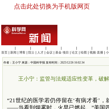
点击此处切换为手机版网页
生命科学
|
医学科学
|
化学科学
|
工程材料
|
信息科学
|
地球科学
|
数理科学
|
首页
|
新闻
|
博客
|
院士
|
人才
|
会议
|
基金·项目
|
论文
|
绘图
|
视频·直播
|
小
作者：王小宁 来源：中国科学报 发布时间：2025/12/26 16:02:34
王小宁：监管与法规适应性变革，破
“21世纪的医学若仍停留在‘有病才看’
——当看到烟雾时，火早已燃起。”美国