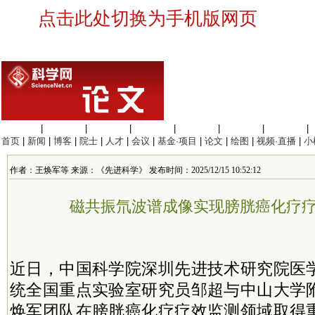
点击此处切换为手机版网页
生命科学
|
医学科学
|
化学科学
|
工程材料
|
信息科学
|
地球科学
|
数理科学
|
首页
|
新闻
|
博客
|
院士
|
人才
|
会议
|
基金·项目
|
论文
|
绘图
|
视频·直播
|
小
作者：王焕军等 来源：《先进科学》 发布时间：2025/12/15 10:52:12
磁共振氘波谱成像实现膀胱癌化疗
近日，中国科学院深圳先进技术研究院医
统全国重点实验室研究员邹超与中山大学
焕军团队在膀胱癌化疗疗效监测领域取得