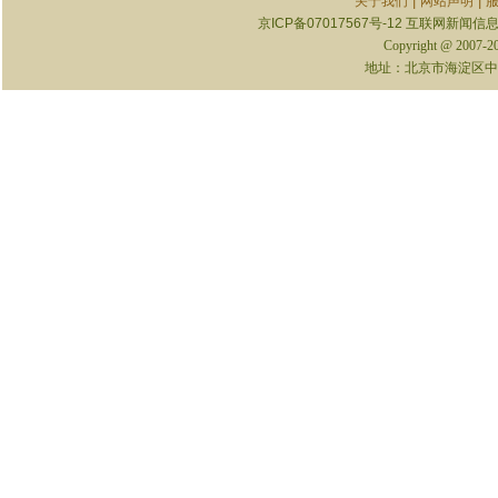
|
|
关于我们
网站声明
京ICP备07017567号-12
互联网新闻信息服
Copyright @ 2007-
地址：北京市海淀区中关村