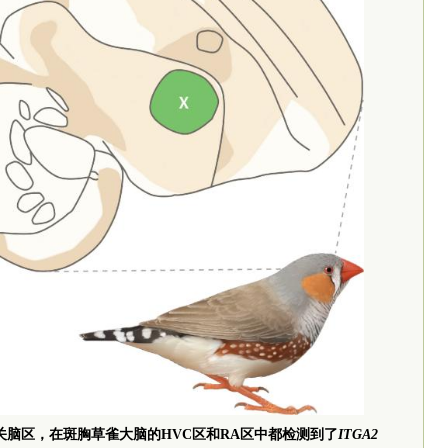
关脑区，在斑胸草雀大脑的HVC区和RA区中都检测到了
ITGA2