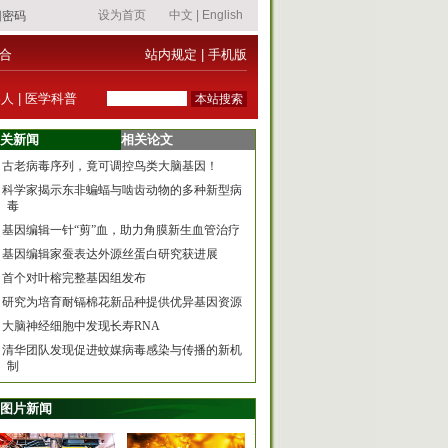
合
站内规定
|
手机版
器人
|
医学科普
关新闻
相关论文
古老病毒序列，竟可调控鸟类大脑基因！
科学家揭示东非蝙蝠与啮齿动物的多种新型病
毒
基因编辑一针“剪”血，助力角膜新生血管治疗
基因编辑家蚕表达外源丝蛋白研究获进展
首个对叶榕完整基因组发布
研究为培育耐镉棉花新品种提供优异基因资源
大脑神经细胞中发现长寿RNA
清华团队发现促进蚊媒病毒感染与传播的新机
制
图片新闻