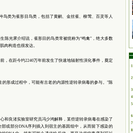
0多种鸟类为雀形目鸟类，包括了黄鹂、金丝雀、柳莺、百灵等人
生陈光霁介绍说，雀形目的鸟类常被统称为“鸣禽”，绝大多数
肌肉构造也很发达。
一
年前，在距今约2240万年前发生了快速地辐射性演化事件，奠定
1
2
性的形成过程中，可能有古老的内源性逆转录病毒的参与。”陈
3
4
5
6
中心和良渚实验室研究员冯少鸿解释，某些逆转录病毒在感染了
7
全部或部分DNA序列插入到宿主的基因组中，从而留下感染的
8