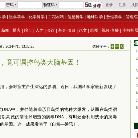
科学
|
医学科学
|
化学科学
|
工程材料
|
信息科学
|
地球科学
|
数理科学
|
管理综
|
新闻
|
博客
|
院士
|
人才
|
会议
|
基金·项目
|
论文
|
绘图
|
视频·直播
|
小柯机
相
4/15 13:32:25
选择字号：
小
中
大
1
2
，竟可调控鸟类大脑基因！
3
4
5
用，会对宿主产生深远的影响。近日，我国科学家最新发现了
6
7
8
类DNA中，并伴随着雀形目鸟类的物种大爆发，从而在鸟类宿
可以高效的清除掉增殖的病毒DNA，有时还会利用残余的病毒
的基因。这一成果发表于《自然—通讯》。