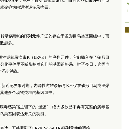
胞的DNA中，就有可能会遗传给后代。而且这些病毒序列可以
9
就被称为内源性逆转录病毒。
1
逆转录病毒K的序列元件广泛的存在于雀形目鸟类基因组中，而
数越多。
源性逆转录病毒K（ERVK）的序列元件，它们插入在了雀形目
种分化事件里不断影响着它们的基因组格局。时至今日，这类内
”冯少鸿说。
纪-新近纪界限时期，内源性逆转录病毒K不仅在雀形目鸟类里爆
其他多个动物类群的基因组中。
病毒感染宿主留下的“遗迹”，绝大多数已不再有完整的病毒基
鸟类基因表达开关的功能。
，可能受到了ERVK Solo-LTRs序列元件的调控。