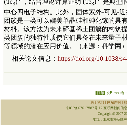
(Te
)
，结合理论计算证明 (Te
)
是典型的
3
3
中心四电子结构。此外，固体紫外-可见-
团簇是一类可以媲美单晶硅和砷化镓的具
材料。该方法为未来碲基稀土团簇的构筑
类团簇的独特性质使它们具备在未来量子
等领域的潜在应用价值。（来源：科学网
相关论文信息：
https://doi.org/10.1038/
打印
发E-mail给
|
|
关于我们
网站声明
京ICP备07017567号-12
互联网新闻信息服
Copyright @ 2007-
地址：北京市海淀区中关村