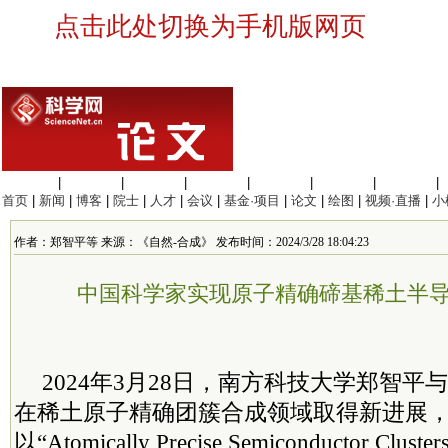
点击此处切换为手机版网页
生命科学
|
医学科学
|
化学科学
|
工程材料
|
信息科学
|
地球科学
|
数理科学
|
首页
|
新闻
|
博客
|
院士
|
人才
|
会议
|
基金·项目
|
论文
|
绘图
|
视频·直播
|
小
作者：郑智平等 来源：《自然-合成》 发布时间：2024/3/28 18:04:23
中国科学家实现原子精确碲基稀土半
2024年3月28日，南方科技大学郑智
在稀土原子精确团簇合成领域取得新进展
以“Atomically Precise Semiconductor Clusters