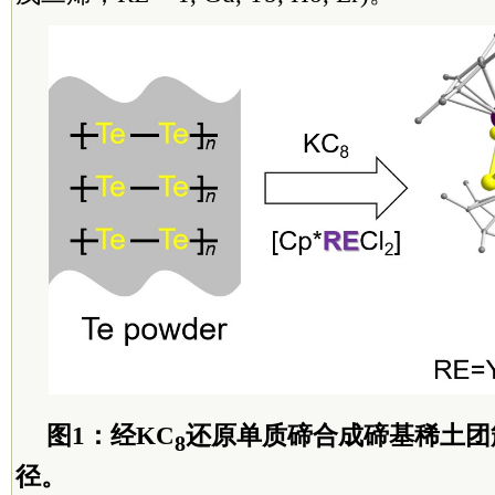
图1：经KC
还原单质碲合成碲基稀土团
8
径。