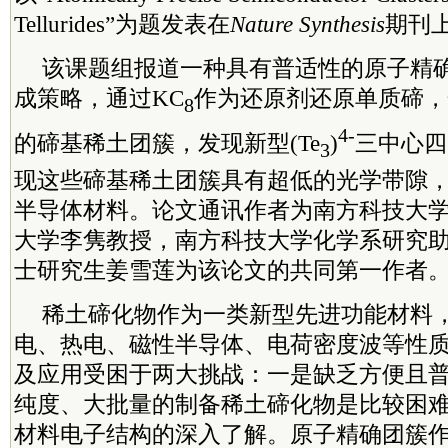
Tellurides”为题发表在
Nature Synthesis
期刊
该课题组报道一种具有普适性的原子精
成策略，通过KC
作为还原剂还原单质碲，
8
4-
的碲基稀土团簇，发现新型(Te
)
三中心四
3
现这些碲基稀土团簇具有超低的光学带隙
半导体材料。
论文通讯作者为南方科技大
大学李隽教授，南方科技大学化学系研究
士研究生姜雪莲为该论文的共同第一作者
稀土碲化物作为一类新型先进功能材料
电、热电、磁性半导体、电荷密度波等性
及应用受困于两大挑战：一是缺乏方便且
纯度、大批量的制备稀土碲化物是比较困
材料电子结构的深入了解。原子精确团簇