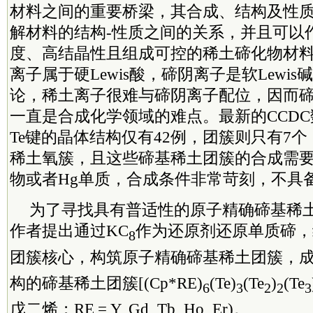
材料之间的重要桥梁，其合成、结构及性
解材料的结构-性质之间的关系，并且可以
度、高结晶性且组成可控的稀土碲化物材
离子属于硬Lewis酸，碲阴离子是软Lewi
论，稀土离子很难与碲阴离子配位，因而
一直是合成化学领域的难点。最新的CCDC
Te键的晶体结构仅有42例，团簇则只有7
稀土氧簇，且这些碲基稀土团簇的合成需
物或者Hg单质，合成条件非常苛刻，不具
为了寻找具有普适性的原子精确碲基稀
作者提出通过KC
作为还原剂还原单质碲，
8
团簇核心，构筑原子精确碲基稀土团簇，
构的碲基稀土团簇[(Cp*RE)
(Te)
(Te
)
(Te
6
3
2
2
3
戊二烯；RE = Y, Gd, Tb, Ho, Er)。