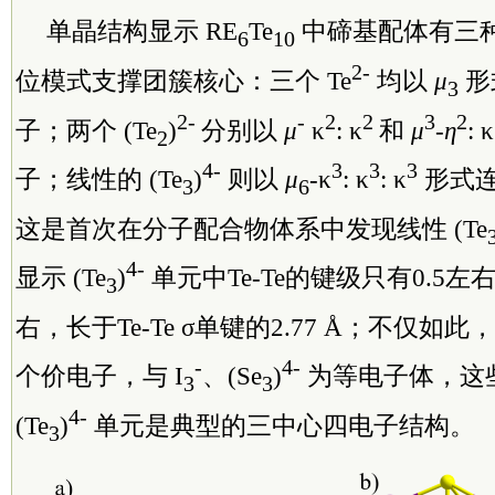
单晶结构显示 RE
Te
中碲基配体有三
6
10
2-
位模式支撑团簇核心：三个 Te
均以
μ
形
3
2-
-
2
2
3
2
子；两个 (Te
)
分别以
μ
κ
: κ
和
μ
-
η
: κ
2
4-
3
3
3
子；线性的 (Te
)
则以
μ
-κ
: κ
: κ
形式连
3
6
这是首次在分子配合物体系中发现线性 (Te
4-
显示 (Te
)
单元中Te-Te的键级只有0.5左右
3
右，长于Te-Te σ单键的2.77 Å；不仅如此，(
-
4-
个价电子，与 I
、(Se
)
为等电子体，这
3
3
4-
(Te
)
单元是典型的三中心四电子结构。
3