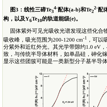
4-
2-
图3：线性三碲Te
配体(a-b)和Te
配
3
2
构，以及Y
Te
的轨道能级(e)。
6
10
固体紫外可见光吸收光谱发现这些化合
-1
吸收峰，吸光范围为200-1200 cm
，可以
分紫外和近红外光。其光学带隙约1.0 eV
致，与传统半导体材料，如单晶硅，砷化
显示这些团簇可能是一类新型分子基半导