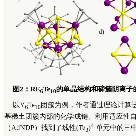
图2：RE
Te
的单晶结构和碲簇阴离子
6
10
以Y
Te
团簇为例，作者通过理论计算
6
10
基稀土团簇内部的化学成键。利用适应性
4-
（AdNDP）找到了线性(Te
)
单元中的三
3