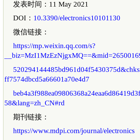
发表时间：11 May 2021
DOI：
10.3390/electronics10101130
微信链接：
https://mp.weixin.qq.com/s?
__biz=MzI1MzEzNjgxMQ==&mid=2650016
520294144485bd961d04f5430375d&chks
ff7574dbcd5a66601a70e4d7
beb4a3f988ea09806368a24eaa6d86419d3
58&lang=zh_CN#rd
期刊链接：
https://www.mdpi.com/journal/electronics