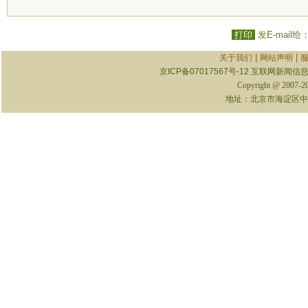
打印
发E-mail给
|
|
关于我们
网站声明
京ICP备07017567号-12
互联网新闻信息服
Copyright @ 2007-
地址：北京市海淀区中关村