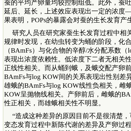
蚕的平均产卵量均较控制组低。此外，蚕
延后、延长，上述效应表现出一定的浓度
果表明，POPs的暴露会对蚕的生长发育产
研究人员在研究家蚕生长发育过程中相
规律时发现，在幼虫转变为蛹的阶段，化
（BAmFs）与化合物的辛醇/水分配系数（l
表现出浓度依赖性。低浓度下二者无相关
正线性相关。而从蛹到蛾，及蛾交配产卵
BAmFs与log KOW间的关系表现出性别
雄蛾的BAmFs与log KOW线性负相关，雌蛾的
KOW呈抛物线相关。产卵前后，雌蛾的BAmF
性正相关，而雄蛾相关性不明显。
“造成这种差异的原因目前不是很清楚，
变态发育过程中新陈代谢的差异及产卵过