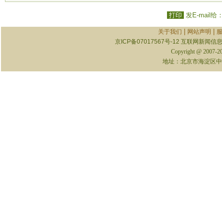
打印
发E-mail给
|
|
关于我们
网站声明
京ICP备07017567号-12
互联网新闻信息服
Copyright @ 2007-
地址：北京市海淀区中关村