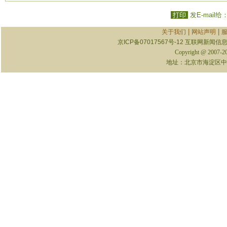
打印
发E-mail给
|
|
关于我们
网站声明
京ICP备07017567号-12
互联网新闻信息服
Copyright @ 2007-
地址：北京市海淀区中关村