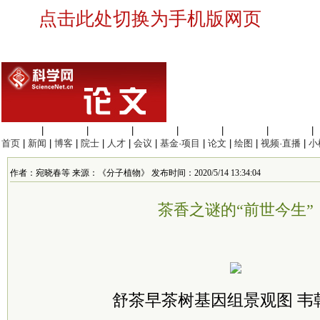
点击此处切换为手机版网页
生命科学
|
医学科学
|
化学科学
|
工程材料
|
信息科学
|
地球科学
|
数理科学
|
首页
|
新闻
|
博客
|
院士
|
人才
|
会议
|
基金·项目
|
论文
|
绘图
|
视频·直播
|
小
作者：宛晓春等 来源：《分子植物》 发布时间：2020/5/14 13:34:04
茶香之谜的“前世今生”
舒茶早茶树基因组景观图 韦