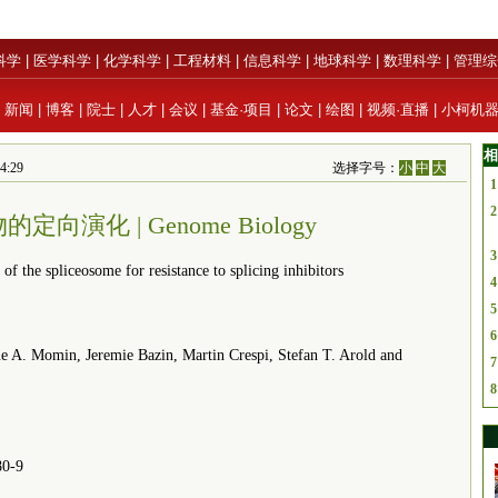
科学
|
医学科学
|
化学科学
|
工程材料
|
信息科学
|
地球科学
|
数理科学
|
管理综
|
新闻
|
博客
|
院士
|
人才
|
会议
|
基金·项目
|
论文
|
绘图
|
视频·直播
|
小柯机
相
4:29
选择字号：
小
中
大
1
2
定向演化 | Genome Biology
3
e spliceosome for resistance to splicing inhibitors
4
5
6
. Momin, Jeremie Bazin, Martin Crespi, Stefan T. Arold and
7
8
0-9