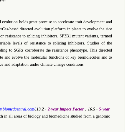
ed evolution holds great promise to accelerate trait development and
s-based directed evolution platform in plants to evolve the rice
or resistance to splicing inhibitors. SF3B1 mutant variants, termed
ble levels of resistance to splicing inhibitors. Studies of the
binding to SGRs corroborate the resistance phenotype. This directed
ate and evolve the molecular functions of key biomolecules and to
ce and adaptation under climate change conditions.
gy.biomedcentral.com/
,13.2 -
2-year Impact Factor
，16.5 -
5-year
rch in all areas of biology and biomedicine studied from a genomic