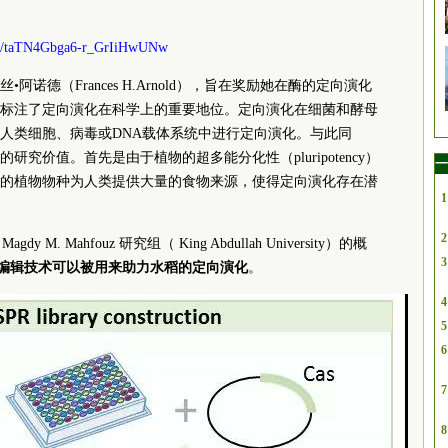
m/s/taTN4Gbga6-r_GrIiHwUNw
阿诺德（Frances H.Arnold），旨在奖励她在酶的定向演化
标注了定向演化在科学上的重要地位。定向演化在细菌和酵母
人类细胞、病毒或DNA载体系统中进行定向演化。与此同
究价值。首先是由于植物的超多能分化性（pluripotency）
一
的植物物种为人类提供大量的食物来源，使得定向演化存在潜
1
2
y M. Mahfouz 研究组（ King Abdullah University）的概
3
基因编辑技术可以被用来助力水稻的定向演化
。
4
5
6
7
8