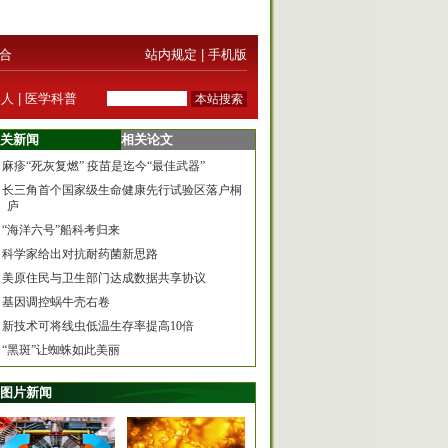
合
站内规定
|
手机版
器人
|
医学科普
关新闻
相关论文
麻疹“死灰复燃” 疫苗是迄今“最佳武器”
长三角首个国家级生命健康先行试验区落户桐
庐
“海洋六号”船科考归来
科学家给出对抗耐药菌新思路
美原住民与卫生部门达成数据共享协议
基因调控蜗牛壳右卷
新技术可将线虫低温生存率提高10倍
“黑斑”让蜘蛛如此美丽
图片新闻