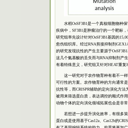
水稻OsSF3B1是一个真核细胞物
疾病中，SF3B1是肿瘤治疗的一个靶标，
研究组率先设计针对OsSF3B1基因的15,0
愈伤组织库。经过RNA剪接抑制剂GEX1
的研究发现抗性的产生主要源于OsSF3B
这几个氨基酸的丢失而与RNA抑制剂产
有着特殊意义，研究组又针对HEAT重
这一研究对于农作物育种有着不一样
可行性的方案。农作物育种的方向通常是
抗性等，而CRISPR辅助的定向演化方
被用来筛选蛋白质，表达调控的顺式作用
动物个体的定向演化领域拓展也会是非常
若想进一步提升演化效率，有很多策略
蛋白或是使用基于Cas12a、Cas12b
有了基因编辑系统的助力，前景将更加广