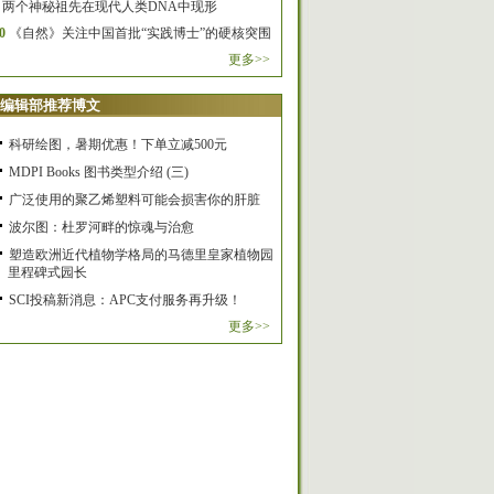
两个神秘祖先在现代人类DNA中现形
0
《自然》关注中国首批“实践博士”的硬核突围
更多>>
编辑部推荐博文
科研绘图，暑期优惠！下单立减500元
MDPI Books 图书类型介绍 (三)
广泛使用的聚乙烯塑料可能会损害你的肝脏
波尔图：杜罗河畔的惊魂与治愈
塑造欧洲近代植物学格局的马德里皇家植物园
里程碑式园长
SCI投稿新消息：APC支付服务再升级！
更多>>