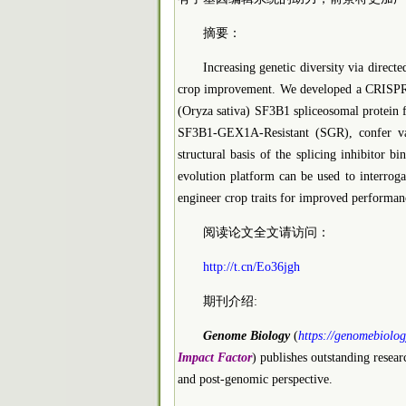
摘要：
Increasing genetic diversity via direct
crop improvement. We developed a CRISPR/Ca
(Oryza sativa) SF3B1 spliceosomal protein f
SF3B1-GEX1A-Resistant (SGR), confer varia
structural basis of the splicing inhibitor 
evolution platform can be used to interrog
engineer crop traits for improved performan
阅读论文全文请访问：
http://t.cn/Eo36jgh
期刊介绍:
Genome Biology
(
https://genomebiolo
Impact Factor
) publishes outstanding resea
and post-genomic perspective.