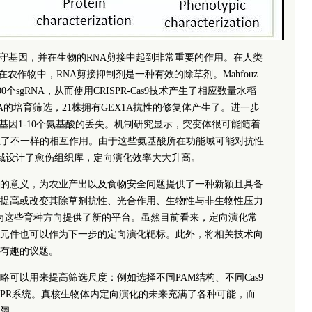
种保守基因，并在生物的RNA剪接中起到非常重要的作用。在人类
在农作物中，RNA剪接抑制剂是一种有效的除草剂。Mahfouz
00个sgRNA，从而使用CRISPR-Cas9技术产生了相应数量水稻
A的培育筛选，21株拥有GEX1A抗性的修复体产生了。进一步
1基因1-10个氨基酸的丢失。机制研究显示，突变体很可能随着
生了不一样的相互作用。由于这些氨基酸所在功能域可能对抗性
复域设计了愈伤组织库，定向演化效率大大升高。
的意义，为农业产出以及食物安全问题提供了一种新颖且具备
提高或改变其除草剂抗性、光合作用、生物性与非生物性压力
法为这些育种方向提供了新的平台。虽然目前看来，定向演化常
元件也可以作为下一步的定向演化靶标。此外，将相关技术向
有趣的议题。
可以用来提高筛选尺度：例如选择不同PAM结构、不同Cas9
的CRISPR系统。真核生物体内定向演化的未来充满了各种可能，而
阔。