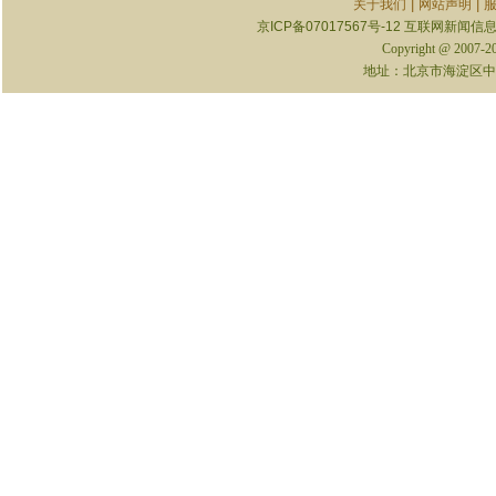
|
|
关于我们
网站声明
京ICP备07017567号-12
互联网新闻信息服
Copyright @ 2007-
地址：北京市海淀区中关村