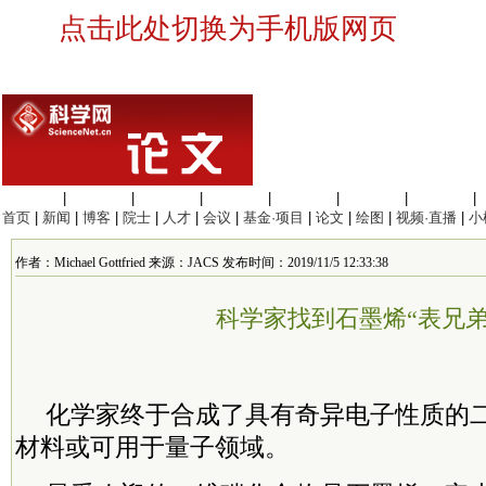
点击此处切换为手机版网页
生命科学
|
医学科学
|
化学科学
|
工程材料
|
信息科学
|
地球科学
|
数理科学
|
首页
|
新闻
|
博客
|
院士
|
人才
|
会议
|
基金·项目
|
论文
|
绘图
|
视频·直播
|
小
作者：Michael Gottfried 来源：JACS 发布时间：2019/11/5 12:33:38
科学家找到石墨烯“表兄弟
化学家终于合成了具有奇异电子性质的
材料或可用于量子领域。